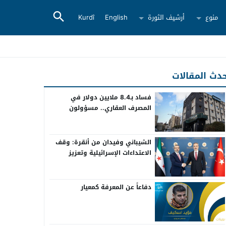
منوع
أرشيف الثورة
English
Kurdî
دث المقالات
فساد بـ8.4 ملايين دولار في
المصرف العقاري.. مسؤولون
سابقون أمام القضاء
الشيباني وفيدان من أنقرة: وقف
الاعتداءات الإسرائيلية وتعزيز
التعاون بين سوريا وتركيا
دفاعاً عن المعرفة كمعيار