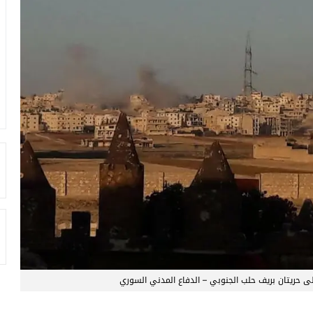
حريتان بريف حلب الجنوبي – الدفاع المدني السوري