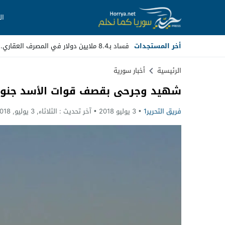
ال
أخر المستجدات
فساد بـ8.4 ملايين دولار في المصرف العقاري.. مسؤولون سابقون أمام _
Stop
الرئيسية
أخبار سورية
شهيد وجرحى بقصف قوات الأسد جنوب
Previous
فريق التحرير1
3 يوليو 2018
آخر تحديث :
الثلاثاء, 3 يوليو, 2018 - 8:03 مساءً
Next