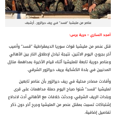
عناصر من مليشيا “قسد” في ريف ديرالزور ـ أرشيف
أمجد الساري – حرية برس:
قتل عنصر من مليشيا قوات سوريا الديمقراطية ’’قسد‘‘ وأصيب
آخر بجروح، اليوم الاثنين، نتيجة تبادل لإطلاق النار بين الأهالي
وعناصر دورية تابعة للمليشيا أثناء قيام الأخيرة بمداهمة منازل
المدنيين في بلدة الكشكية بريف ديرالزور الشرقي.
وأفادت مصادر محلية في ريف ديرالزور بأن عناصر تابعين
لمليشيا “قسد” شنوا صباح اليوم حملة مداهمات على قرى
وبلدات الريف الشرقي، وحدثت خلافات مع الأهالي أدت لاندلاع
إشتباكات تسببت بمقتل عنصر من المليشيا وجرح آخر دون ذكر
تفاصيل إضافية.