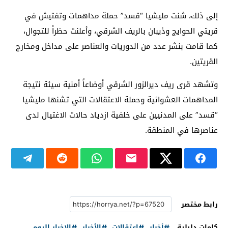
إلى ذلك، شنت مليشيا “قسد” حملة مداهمات وتفتيش في
قريتي الحوايج وذيبان بالريف الشرقي، وأعلنت حظراً للتجوال،
كما قامت بنشر عدد من الدوريات والعناصر على مداخل ومخارج
القريتين.
وتشهد قرى ريف ديرالزور الشرقي أوضاعاً أمنية سيئة نتيجة
المداهمات العشوائية وحملة الاعتقالات التي تشنها مليشيا
“قسد” على المدنيين على خلفية ازدياد حالات الاغتيال لدى
عناصرها في المنطقة.
رابط مختصر
كلمات دليلية
أخبار
اعتقالات
الأخبار
الاخبار اليوم