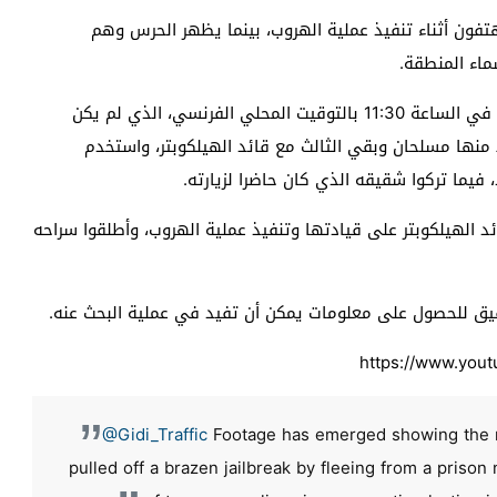
فون أثناء تنفيذ عملية الهروب، بينما يظهر الحرس وهم
ماء المنطقة.
وأشارت الصحيفة إلى أن المروحية حطت في باحة السجن في الساعة 11:30 بالتوقيت المحلي الفرنسي، الذي لم يكن
نها مسلحان وبقي الثالث مع قائد الهيلكوبتر، واستخدم
فيما تركوا شقيقه الذي كان حاضرا لزيارته.
د الهيلكوبتر على قيادتها وتنفيذ عملية الهروب، وأطلقوا سراحه
يق للحصول على معلومات يمكن أن تفيد في عملية البحث عنه.
https://www.you
@Gidi_Traffic
Footage has emerged showing the m
pulled off a brazen jailbreak by fleeing from a prison 