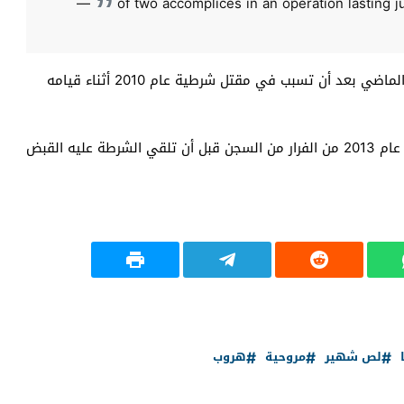
—
of two accomplices in an operation lasting j
وصدر على رضوان حكم بالسجن لمدة 25 عاما، في أبريل الماضي بعد أن تسبب في مقتل شرطية عام 2010 أثناء قيامه
وكانت لرضوان فايد سوابق في عمليات الفرار، فقد تمكن عام 2013 من الفرار من السجن قبل أن تلقي الشرطة عليه القبض
لص شهير
مروحية
هروب