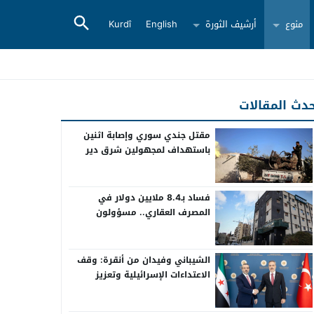
منوع
أرشيف الثورة
English
Kurdî
دث المقالات
مقتل جندي سوري وإصابة اثنين
باستهداف لمجهولين شرق دير
الزور
فساد بـ8.4 ملايين دولار في
المصرف العقاري.. مسؤولون
سابقون أمام القضاء
الشيباني وفيدان من أنقرة: وقف
الاعتداءات الإسرائيلية وتعزيز
التعاون بين سوريا وتركيا