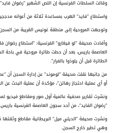
وقالت السلطات الفرنسية إن اللص الشهير ’’رضوان فايد
واستطاع ’’فايد‘‘ الهرب بمساعدة ثلاثة من أعوانه مدجج
وتوجهت المروحية إلى منطقة غونيس القريبة من السجن و
الطائرة قبل أن يلوذوا بالفرار”​.
من جانبها نقلت صحيفة “لوموند” عن إدارة السجن أن “عم
أو أي عملية احتجاز رهائن”، مؤكدة أن عملية البحث عن الف
ونشرت تقارير صحفية عالمية أول صور ومقاطع فيديو لمشا
’’رضوان الفايد‘‘، من أحد سجون العاصمة الفرنسية باريس.
ونشرت صحيفة ’’الديلي ميل‘‘ البريطانية مقاطع وثقتها 
وهي تطير خارج السجن.