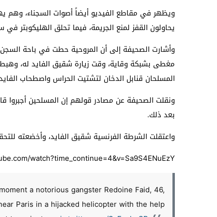
ويظهر في مقاطع الفيديو أيضاً أصوات السجناء، وهم يهت
يحاولون القفز لمنع الجريمة، فيما تحلق الهليكوبتر في س
مغطى بشبكة وقاية، وقت زيارة شقيق الفايد له، وهبط م
المسلحان قنابل الدخان لتشتيت الحراس واصطحاب الفايد، 
ونقلت الصحيفة عن مصادر قولهم إن المسلحين أجبروا قائ
بعد ذلك.
واعتقلت الشرطة الفرنسية شقيق الفايد، وأخضعته للتحق
tube.com/watch?time_continue=4&v=Sa9S4ENuEzY
oment a notorious gangster Redoine Faid, 46,
near Paris in a hijacked helicopter with the help