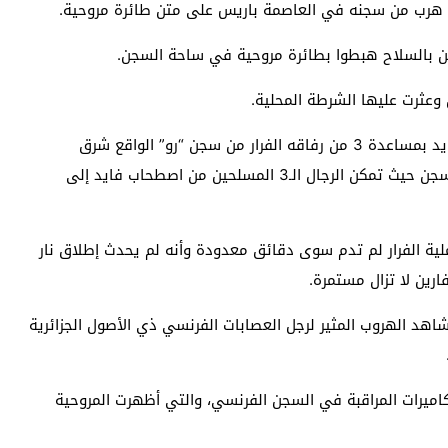
‘‘ هرب من سجنه في العاصمة باريس على متن طائرة مروحية.
ين بالسلاح هبطوا بطائرة مروحية في ساحة السجن.
عثرت عليها الشرطة المحلية.
وأفادت صحيفة “لو فيغارو” الفرنسية: “استطاع رضوان فايد بمساعدة 3 من رفاقه الفرار من سجن “رو” الواقع شرق
العاصمة باريس، بعد أن حطت طائرة مروحية في باحة السجن حيث تمكن الرجال الـ3 المسلحين من اصطحاب فايد إلى
لية الفرار لم تدم سوى دقائق معدودة وأنه لم يحدث إطلاق نار
ارين لا تزال مستمرة.
هد الهروب المثير لرجل العصابات الفرنسي ذي الأصول الجزائرية
كاميرات المراقبة في السجن الفرنسي، والتي أظهرت المروحية