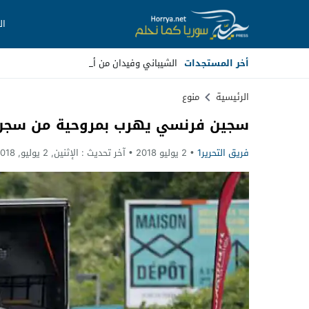
ال
أخر المستجدات
الشيباني وفيدان من أنقرة: وقف _
Stop
الرئيسية
منوع
سجين فرنسي يهرب بمروحية من سجن
Previous
فريق التحرير1
2 يوليو 2018
آخر تحديث :
الإثنين, 2 يوليو, 2018 - 5:36 مساءً
Next