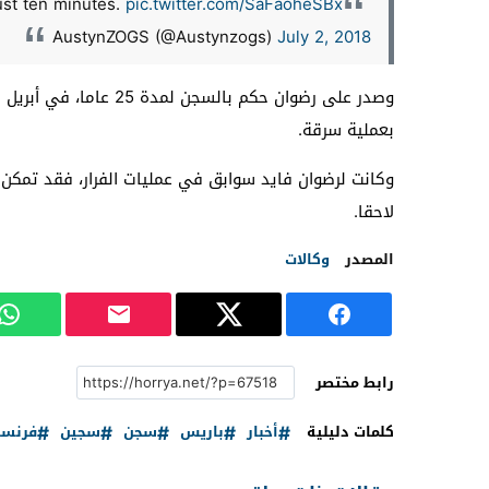
ust ten minutes.
pic.twitter.com/SaFaoheSBx
AustynZOGS (@Austynzogs)
July 2, 2018
بعملية سرقة.
لاحقا.
المصدر
وكالات
رابط مختصر
كلمات دليلية
أخبار
باريس
سجن
سجين
فرنسا