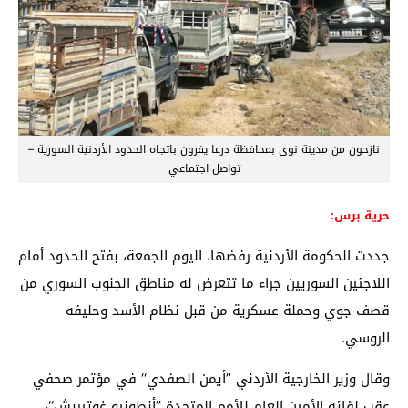
نازحون من مدينة نوى بمحافظة درعا يفرون باتجاه الحدود الأردنية السورية –
تواصل اجتماعي
حرية برس:
جددت الحكومة الأردنية رفضها، اليوم الجمعة، بفتح الحدود أمام
اللاجئين السوريين جراء ما تتعرض له مناطق الجنوب السوري من
قصف جوي وحملة عسكرية من قبل نظام الأسد وحليفه
الروسي.
وقال وزير الخارجية الأردني ’’أيمن الصفدي‘‘ في مؤتمر صحفي
عقب لقائه الأمين العام للأمم المتحدة ’’أنطونيو غوتيريش‘‘،