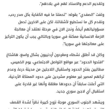
وتقديم الدعم والاسناد لهم في بلادهم”.
ولفت ’’الصفدي‘‘ بقوله: “تحملنا ما فيه الكفاية بكل صدر رحب،
ونقدم كل ما نستطيع لأشقائنا، لكن على الاخرين تحمل
مسؤولياتهم أيضاً، ونحن الان في مرحلة نعتقد أن معالجة
الازمة الانسانية ممكنة في سوريا وبالتالي يجب أن يكون التركيز
على معالجتها في سوريا”.
وكان قد أطلق نشطاء ومغردون أردنييون بشكل واسع، هاشتاغ
’’افتحوا الحدود‘‘ عبر مواقع التواصل الاجتماعي، يوم الخميس،
مطالبين بفتح الحدود واستقبال اللاجئين من مدينة درعا، وعدم
تركهم لمصير غير معلوم مشردين على حدود المملكة الأردنية،
التي أعلنت سابقاً أن حدودها مغلقة وأنها غير قادرة على
استقبال أي لاجئ سوري جديد.
ويشهد الجنوب السوري موجة نزوح كبيرة نظراً لشدة القصف