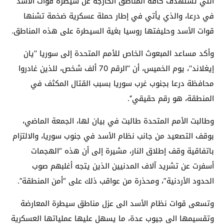
التي تستهدف كافة المناطق الخارجة عن سيطرة قوات الأسد
في درعا، والذي يأتي في إطار حملة عسكرية ضخمة تشنها
قوات الأسد وحليفتها روسيا بغية السيطرة على هذه المناطق.
وأكد مساعد المبعوث الخاص للأمم المتحدة إلى سوريا ’’يان
إيغلاند‘‘، يوم الخميس، أن ’’الرقم 70 ألف شخص، للذين غادروا
محافظة درعا بجنوب غرب سوريا بسبب القتال المكثف في
المنطقة، هو رقم حقيقي‘‘.
وطالبت الأمم المتحدة طالبت في بيان لها، الجمعة الماضي،
بوقف التصعيد من جانب نظام الأسد في جنوب سوريا، والالتزام
باتفاقية وقف إطلاق النار، مشيرة إلى أن هذه “الهجمات
أسفرت عن تشريد آلاف المدنيين الذين يتجه أغلبهم صوب
الحدود الأردنية”، ومحذرة من عواقب ذلك على “أمن المنطقة”.
وتسعى قوات نظام الأسد الى عزل مناطق سيطرة المعارضة
وتقسيمها الى جيوب عدة، ما يسهل عليها عملياتها العسكرية