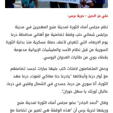
علي عز الدين – حرية برس:
نظم مجلس أمناء الثورة لمدينة منبج المهجرين في مدينة
جرابلس شمالي حلب وقفة تضامنية مع أهالي محافظة درعا
يوم الاربعاء، التي تتعرض لأعنف حملة عسكرية منذ بداية الثورة
السورية من قبل نظام الأسد والمليشيات الإيرانية مدعومة
بغطاء جوي من طائرات العدوان الروسي.
وحمل المتضامنون لافتات كتب عليها عبارات تجسد تضامنهم
مع ثوار درعا وأبطالها “يادرعا حنا معاكي للموت، درعا مهد
الثورة، أنا سوري من درعا، جسدي في الشمال وقلبي في درعا،
عالبال ثورتك يا سهل حوران”.
وقال “أحمد الجادر” عضو مجلس أمناء الثورة لمدينة منبج
وريفها لحرية برس أن “هذه الوقفة هي تعبير عن تضامنا مع