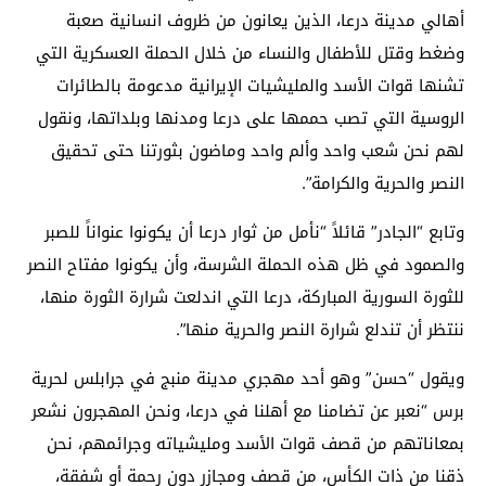
أهالي مدينة درعا، الذين يعانون من ظروف انسانية صعبة
وضغط وقتل للأطفال والنساء من خلال الحملة العسكرية التي
تشنها قوات الأسد والمليشيات الإيرانية مدعومة بالطائرات
الروسية التي تصب حممها على درعا ومدنها وبلداتها، ونقول
لهم نحن شعب واحد وألم واحد وماضون بثورتنا حتى تحقيق
النصر والحرية والكرامة”.
وتابع “الجادر” قائلاً “نأمل من ثوار درعا أن يكونوا عنواناً للصبر
والصمود في ظل هذه الحملة الشرسة، وأن يكونوا مفتاح النصر
للثورة السورية المباركة، درعا التي اندلعت شرارة الثورة منها،
ننتظر أن تندلع شرارة النصر والحرية منها”.
ويقول “حسن” وهو أحد مهجري مدينة منبج في جرابلس لحرية
برس “نعبر عن تضامنا مع أهلنا في درعا، ونحن المهجرون نشعر
بمعاناتهم من قصف قوات الأسد ومليشياته وجرائمهم، نحن
ذقنا من ذات الكأس، من قصف ومجازر دون رحمة أو شفقة،