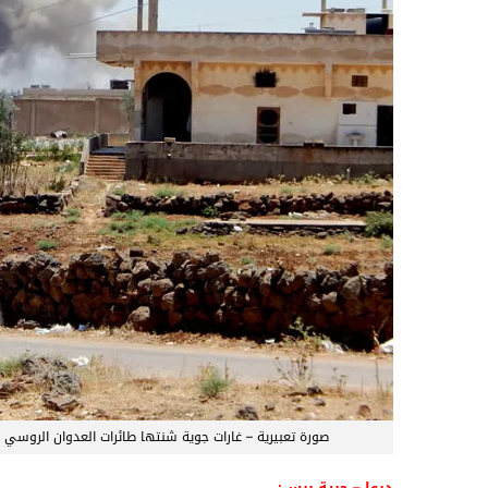
صورة تعبيرية – غارات جوية شنتها طائرات العدوان الروسي على الأحياء ا
درعا – حرية برس: