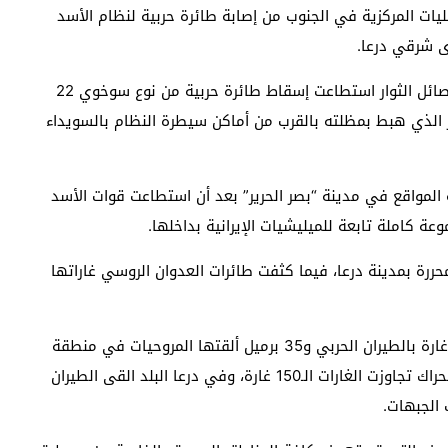
ت المركزية في الجنوب من إصابة طائرة حربية لنظام الأسد
قي ‎درعا.
وقالت مراسلة حرية برس في درعا “لجين المليحان”، إن فصائل الثوار استطاعت إسقاط طائرة حربية من نوع سوخوي 22
ر الذي هبط بمظلته بالقرب من أماكن سيطرة النظام بالسويداء
ة المواقع في مدينة “بصر الحرير” بعد أن استطاعت قوات الأسد
وعة كاملة تابعة للميليشيات الإيرانية بداخلها.
يل متفجرة الأحياء المحررة بمدينة درعا، فيما كثفت طائرات العدوان الروسي غاراتها
وتجاوزت الغارات الجوية من طائرات الأسد وروسيا الـ500 غارة بالطيران الحربي و35 برميل ألقتها المروحيات في منطقة
بصر الحرير ومحيطها، حتى اليوم الثلاثاء، كذلك منطقة الحراك تجاوزت الغارات الـ150 غارة، وفي درعا البلد القى الطيران