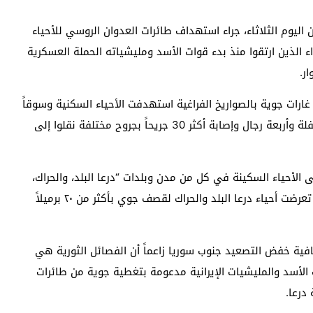
يوم الثلاثاء، جراء استهداف طائرات العدوان الروسي للأحياء
الذين ارتقوا منذ بدء قوات الأسد ومليشياته الحملة العسكرية
رات جوية بالصواريخ الفراغية استهدفت الأحياء السكنية وسوقاً
تجارية في مدينة نوى أسفرت عن استشهاد سيدتين وطفلة وأربعة رجال وإصابة أكثر 30 جريحاً بجروح مختلفة نقلوا إلى
الأحياء السكينة في كل من مدن وبلدات “درعا البلد، والحراك،
والصورة، وناحتة، والكرك الشرقي، وغرز، والمسيفرة” كما تعرضت أحياء درعا البلد والحراك لقصف جوي بأكثر من ٢٠ برميلاً
فافية خفض التصعيد جنوب سوريا زاعماً أن الفصائل الثورية هي
لأسد والمليشيات الإيرانية مدعومة بتغطية جوية من طائرات
درعا.