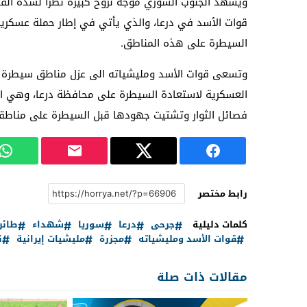
ويشهد الجنوب السوري موجة نزوح كبيرة نظراً لشدة ال
قوات الأسد في درعا، والذي يأتي في إطار حملة عسكري
السيطرة على هذه المناطق.
وتسعى قوات الأسد ومليشياته الى عزل مناطق سيطرة ال
العسكرية لاستعادة السيطرة على محافظة درعا، وهي الا
فصائل الثوار وتشتيت جهودها قبل السيطرة على مناطق
رابط مختصر
كلمات دليلية
جرحى
درعا
سوريا
شهداء
طائر
قوات الأسد ومليشياته
مجزرة
مليشيات إيرانية
ن
مقالات ذات صلة