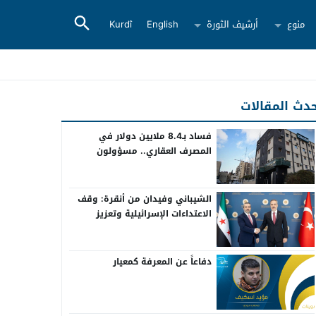
منوع
أرشيف الثورة
English
Kurdî
دث المقالات
فساد بـ8.4 ملايين دولار في
المصرف العقاري.. مسؤولون
سابقون أمام القضاء
الشيباني وفيدان من أنقرة: وقف
الاعتداءات الإسرائيلية وتعزيز
التعاون بين سوريا وتركيا
دفاعاً عن المعرفة كمعيار