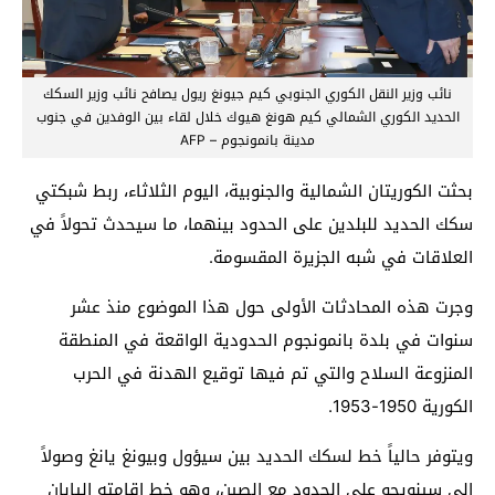
نائب وزير النقل الكوري الجنوبي كيم جيونغ ريول يصافح نائب وزير السكك
الحديد الكوري الشمالي كيم هونغ هيوك خلال لقاء بين الوفدين في جنوب
مدينة بانمونجوم – AFP
بحثت الكوريتان الشمالية والجنوبية، اليوم الثلاثاء، ربط شبكتي
سكك الحديد للبلدين على الحدود بينهما، ما سيحدث تحولاً في
العلاقات في شبه الجزيرة المقسومة.
وجرت هذه المحادثات الأولى حول هذا الموضوع منذ عشر
سنوات في بلدة بانمونجوم الحدودية الواقعة في المنطقة
المنزوعة السلاح والتي تم فيها توقيع الهدنة في الحرب
الكورية 1950-1953.
ويتوفر حالياً خط لسكك الحديد بين سيؤول وبيونغ يانغ وصولاً
إلى سينويجو على الحدود مع الصين، وهو خط إقامته اليابان