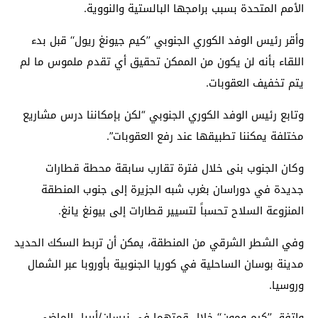
الأمم المتحدة بسبب برامجها البالستية والنووية.
وأقر رئيس الوفد الكوري الجنوبي ’’كيم جيونغ ريول‘‘ قبل بدء
اللقاء بأنه لن يكون من الممكن تحقيق أي تقدم ملموس ما لم
يتم تخفيف العقوبات.
وتابع رئيس الوفد الكوري الجنوبي “لكن بإمكاننا درس مشاريع
مختلفة يمكننا تطبيقها عند رفع العقوبات”.
وكان الجنوب بنى خلال فترة تقارب سابقة محطة قطارات
جديدة في دوراسان بغرب شبه الجزيرة إلى جنوب المنطقة
المنزوعة السلاح تحسباً لتسيير قطارات إلى بيونغ يانغ.
وفي الشطر الشرقي من المنطقة، يمكن أن تربط السكك الحديد
مدينة بوسان الساحلية في كوريا الجنوبية بأوروبا عبر الشمال
وروسيا.
واتفق ’’كيم ومون‘‘ خلال قمتهما في نيسان/أبريل الماضي،