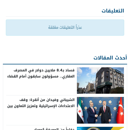
التعليقات
عذراً التعليقات مغلقة
أحدث المقالات
فساد بـ8.4 ملايين دولار في المصرف
العقاري.. مسؤولون سابقون أمام القضاء
الشيباني وفيدان من أنقرة: وقف
الاعتداءات الإسرائيلية وتعزيز التعاون بين
سوريا وتركيا
دفاعاً عن المعرفة كمعيار