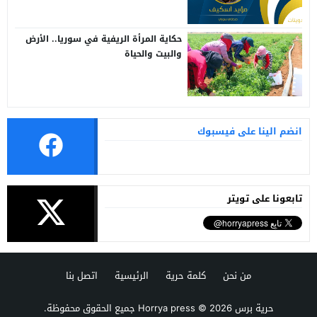
حكاية المرأة الريفية في سوريا.. الأرض
والبيت والحياة
انضم الينا على فيسبوك
تابعونا على تويتر
من نحن
كلمة حرية
الرئيسية
اتصل بنا
حرية برس Horrya press
© 2026 جميع الحقوق محفوظة.