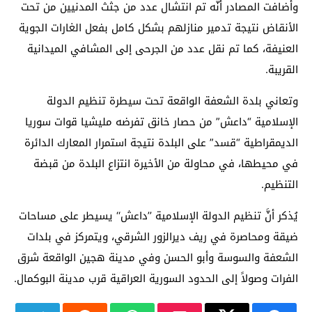
وأضافت المصادر أنَّه تم انتشال عدد من جثث المدنيين من تحت
الأنقاض نتيجة تدمير منازلهم بشكل كامل بفعل الغارات الجوية
العنيفة، كما تم نقل عدد من الجرحى إلى المشافي الميدانية
القريبة.
وتعاني بلدة الشعفة الواقعة تحت سيطرة تنظيم الدولة
الإسلامية “داعش” من حصار خانق تفرضه مليشيا قوات سوريا
الديمقراطية “قسد” على البلدة نتيجة استمرار المعارك الدائرة
في محيطها، في محاولة من الأخيرة انتزاع البلدة من قبضة
التنظيم.
يُذكر أنَّ تنظيم الدولة الإسلامية ’’داعش‘‘ يسيطر على مساحات
ضيقة ومحاصرة في ريف ديرالزور الشرقي، ويتمركز في بلدات
الشعفة والسوسة وأبو الحسن وفي مدينة هجين الواقعة شرق
الفرات وصولاً إلى الحدود السورية العراقية قرب مدينة البوكمال.