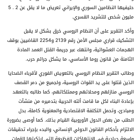
حليفيها النظامين السوري والإيراني تعريض ما لا يقل عن 2 . 5
مليون شخص للتشريد القسري.
وأكد التقرير على أن النظام الروسي خرق بشكل لا يقبل
التشكيك قراري مجلس الأمن رقم 2139 و2254 القاضيين بوقف
الهجمات العشوائية، وانتهك عبر جريمة القتل العمد المادة
الثامنة من قانون روما الأساسي، ما يشكل جرائم حرب.
وطالب التقرير النظام الروسي بالتعويض الفوري لأقرباء الضحايا
الذين قتلوا على يد القوات الروسية، ولجميع من دمر القصف
الروسي منازلهم ومحلاتهم وممتلكاتهم، كما طالبه بالتعهد
بإعادة البناء لكل ما قامت ألته الحربية بتدميره من منشآت
ومبادئ، وتحمل التكلفة الاقتصادية والمعنوية كاملة، بدل
الطلب من بعض الدول الأوروبية القيام بذلك. كما أوصى بضرورة
الالتزام بأحكام القانون الدولي الإنساني، والبدء بإجراء تحقيقات
واسعة حيادية في الانتهاكات الفظيعة التي ارتكبتها القوات