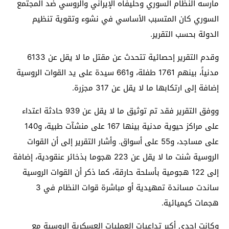
مارسه النظام السوري وحليفاه الإيراني والروسي ضد المجتمع
السوري كان المتسبب الأساسي في نشوء وتقوية تنظيم
الدولة بحسب التقرير.
وقدم التقرير إحصائية تتحدث عن مقتل ما لا يقل عن 6133
مدنياً، بينهم 1761 طفلة، و661 سيدة على يد القوات الروسية
إضافة إلى ارتكابها ما لا يقل عن 317 مجزرة.
ووفق التقرير فقد تم توثيق ما لا يقل عن 939 حادثة اعتداء
على مراكز حيوية مدنية بينها 167 على منشآت طبية، و140
على مساجد، و55 على أسواق. وأشار التقرير إلى أن القوات
الروسية شنت ما لا يقل عن 223 هجوما بذخائر عنقودية، إضافة
إلى 122 هجومية بأسلحة حارقة، كما ذكر أن القوات الروسية
ساندت مساندة تمهيدية أو مباشرة قوات النظام في 3
هجمات كيميائية.
وكانت إحدى أكبر تداعيات العمليات العسكرية الروسية مع