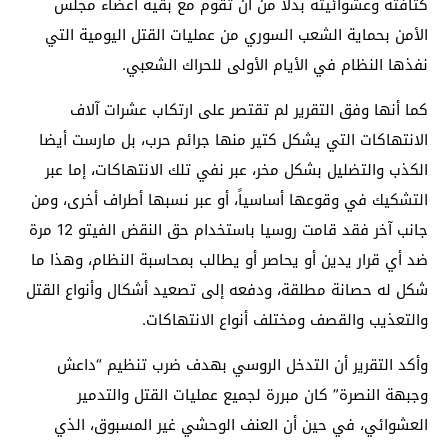
كتافته وعشوائيته بدلا من أن تقوم مع بقية أعضاء مجلس
الأمن بحماية الشعب السوري من عمليات القتل اليومية التي
نفذها النظام في الأيام الأولى للحراك الشعبي.
كما أنها وفق التقرير لم تقتصر على ارتكاب عشرات آلاف
الانتهاكات التي يشكل كتير منها جرائم حرب، بل مارست أيضا
الكذب والتضليل بشكل مخر، عبر نفي تلك الانتهاكات، إما عبر
التشكيك في وقوعها أساسياً، أو عبر نسبها أطراف أخرى، ومن
جانب آخر فقد قامت روسيا باستخدام حق النقض الفيتو 12 مرة
ضد أي قرار يدين أو يحاصر أو يطالب بمحاسبة النظام، وهذا ما
شكل له حصانة مطلقة، ودفعه إلى تصعيد أشكال وأنواع القتل
والتعذيب والقصف ومختلف أنواع الانتهاكات.
وأكد التقرير أن التدخل الروسي بهدف ضرب تنظيم “داعش
وجبهة النصرة” كان مبررة لجميع عمليات القتل والتدمير
العشوائي، في حين أن العنف الوحشي غير المسبوق، الذي