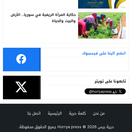
حكاية المرأة الريفية في سوريا.. الأرض
والبيت والحياة
انضم الينا على فيسبوك
تابعونا على تويتر
من نحن
كلمة حرية
الرئيسية
اتصل بنا
حرية برس Horrya press
© 2026 جميع الحقوق محفوظة.