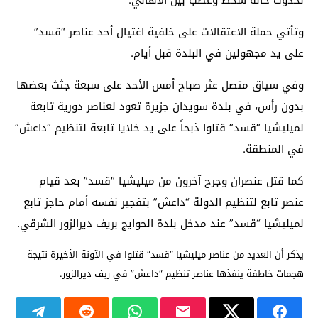
لحدوث حالة سخط وغضب بين الأهالي.
وتأتي حملة الاعتقالات على خلفية اغتيال أحد عناصر “قسد”
على يد مجهولين في البلدة قبل أيام.
وفي سياق متصل عثر صباح أمس الأحد على سبعة جثث بعضها
بدون رأس، في بلدة سويدان جزيرة تعود لعناصر دورية تابعة
لميليشيا “قسد” قتلوا ذبحاً على يد خلايا تابعة لتنظيم “داعش”
في المنطقة.
كما قتل عنصران وجرح آخرون من ميليشيا “قسد” بعد قيام
عنصر تابع لتنظيم الدولة “داعش” بتفجير نفسه أمام حاجز تابع
لميليشيا “قسد” عند مدخل بلدة الحوايج بريف ديرالزور الشرقي.
يذكر أن العديد من عناصر ميليشيا “قسد” قتلوا في الآونة الأخيرة نتيجة
هجمات خاطفة ينفذها عناصر تنظيم “داعش” في ريف ديرالزور.