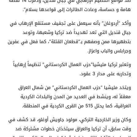
ضد مواقع التنظيم الإرهابي في جبال قنديل، ودمرت 14 نقطة
هامة و حساسة، وعادت الطائرات إلى قواعدها بسلام”.
وأكد “أردوغان” بأنه سيعمل على تجفيف مستنقع الإرهاب في
جبال قنديل التي تعد تهديداً ضد تركيا وشعبها، وتوعد
بتطهيرها ممن وصفهم بـ”قطعان القتلة”، كما فعل في عفرين
وجرابلس والباب واعزاز.
وتعتبر تركيا مليشيا”حزب العمال الكردستاني” تنظيماً إرهابياً
وتحاربه على مدار 3 عقود.
ويتخد مليشيا “حزب العمال الكردستاني” من شمال العراق
معقلاً له، وينشط في العديد من المدن والبلدات الكردية
العراقية، كما يحتل 515 من القرى الكردية في المنطقة.
وكان وزير الخارجية التركي، مولود جاويش أوغلو، قد كشف في
وقت سابق، أن تركيا والعراق سيتخذان خطوات مشتركة ضد