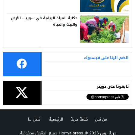
حكاية المرأة الريفية في سوريا.. الأرض
والبيت والحياة
انضم الينا على فيسبوك
تابعونا على تويتر
من نحن
كلمة حرية
الرئيسية
اتصل بنا
حرية برس Horrya press
© 2026 جميع الحقوق محفوظة.