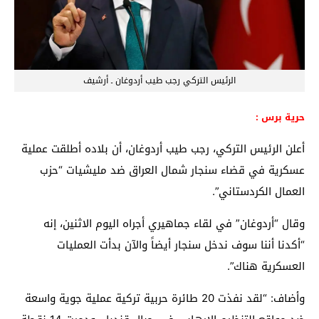
الرئيس التركي رجب طيب أردوغان ـ أرشيف
حرية برس :
أعلن الرئيس التركي، رجب طيب أردوغان، أن بلاده أطلقت عملية
عسكرية في قضاء سنجار شمال العراق ضد مليشيات “حزب
العمال الكردستاني”.
وقال “أردوغان” في لقاء جماهيري أجراه اليوم الاثنين، إنه
“أكدنا أننا سوف ندخل سنجار أيضاً والآن بدأت العمليات
العسكرية هناك”.
وأضاف: “لقد نفذت 20 طائرة حربية تركية عملية جوية واسعة