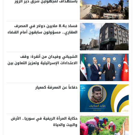
باستهداف لمجهولين شرق دير الزور
فساد بـ8.4 ملايين دولار في المصرف
العقاري.. مسؤولون سابقون أمام القضاء
الشيباني وفيدان من أنقرة: وقف
الاعتداءات الإسرائيلية وتعزيز التعاون بين
سوريا وتركيا
دفاعاً عن المعرفة كمعيار
حكاية المرأة الريفية في سوريا.. الأرض
والبيت والحياة