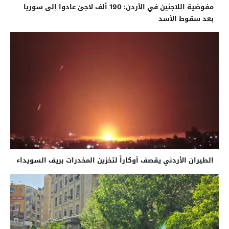
مفوضية اللاجئين في الأردن: 190 ألف لاجئ عادوا إلى سوريا
بعد سقوط الأسد
الطيران الأردني يقصف أوكاراً لتخزين المخدرات بريف السويداء