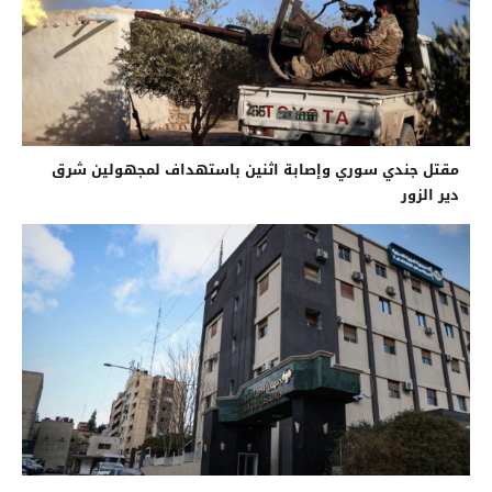
مقتل جندي سوري وإصابة اثنين باستهداف لمجهولين شرق
دير الزور