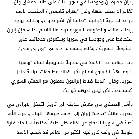
إيران مصرة أن وجودها في سوريا بناءً على طلب دمشق ولن
تغادر إلا بطلب منها، وقال “بهرام قاسمي”، المتحدث باسم
وزارة الخارجية الإيرانية: “طالما أن الأمر ضروري، وطالما يوجد
إرهاب هناك، والحكومة السورية تريد منا القيام بذلك، فإن إيران
ستحافظ على وجودها في سوريا وستعرض خدماتها على
الحكومة السورية”، وذلك بحسب ما جاء في “بي بي سي”.
ومن جهته، قال الأسد في مقابلة تلفزيونية لقناة “روسيا
اليوم” هذا الأسبوع إنه لم يكن هناك قط قوات إيرانية داخل
سوريا. وقال: “لدينا ضباط إيرانيون يعملون مع الجيش السوري
كمساعدة، لكن ليس لديهم قوات”.
وأشار الصحفي في معرض حديثه إلى تاريخ التدخل الإيراني في
سوريا، قائلاً: “تدخلت إيران إلى جانب حليفها اللبناني، حزب الله،
أصلاً في سوريا للدفاع عن نظام كان حليفاً مخلصاً لها منذ فترة
طويلة في وقت كان فيه الكثير من العالم قد شطب الأسد