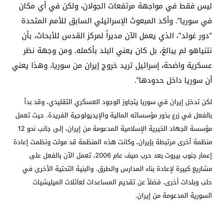
ليس فقط في مواجهة مرتفعات الجولان، ولكن في أي مكان
في سوريا”. وأكد المبعوث الإسرائيلي السابق للأمم المتحدة
“دور غولد”، الذي يعمل الآن مديراً لمركز القدس للأبحاث، بأن
نتنياهو لم يبالغ، بل كان يعني البلد بأكمله. ومن وجهة نظر
عسكرية واضحة، إسرائيل تريد خروج إيران من سوريا، وهذا يعني
أن سوريا داخل حدودها”.
لكن تدخل إيران في سوريا يتجاوز الوجود العسكري التقليدي، وقد بدأ
بالفعل في زرع بذور مؤسساته المالية والإيديولوجية الفريدة. حيث تعمل
مؤسسة الجهاد الخيرية الإسلامية المدعومة من إيران، إلى جانب نحو 12
منظمة أخرى مرتبطة بإيران، وكانت هذه المنظمة قد مولت ونظمت إعادة
إعمار جنوب بيروت بعد حرب صيف عام 2006، تعمل الآن بالفعل على
مشاريع كبيرة لإعادة بناء المدارس والطرق. والبنية التحتية الأخرى في
حلب وبلدات أخرى، فضلاً عن تقديم المساعدات لعائلات الميليشيات
السورية المدعومة من إيران.