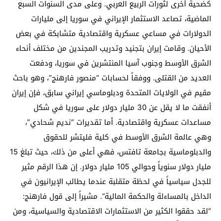
كضحية أخرى لثورات الربيع العربي. وعلى مدى السنوات السبع
الماضية، تصاعد الاستثمار الإيراني في سوريا إلى مليارات
الدولارات في مساعي عسكرية واقتصادية متشابكة في بعض
الأحيان. وقامت إيران بتجنيد وتدريب المجندين من مختلف أنحاء
الشرق الأوسط وجنوب آسيا المنتشرين في سوريا، ودفعت
العديد من القتلى. ووفقاً لحسابات “منصور فارهنج”، وهو باحث
مقيم في الولايات المتحدة ودبلوماسي إيراني سابق، فإن إيران
أنفقت ما لا يقل عن 30 مليار دولار على سوريا في شكل
مساعدات عسكرية واقتصادية. أما تقديرات “نديم شحادي”،
وهي عالمة الشرق الأوسط في كلية فليتشر للحقوق
والدبلوماسية بجامعة تافتس، فهي أعلى من ذلك، حيث تبلغ 15
مليار دولار سنوياً وحوالي 105 مليار دولار. إن هذا الرقم مثير
للجدل سياسياً في لحظة متقلبة عندما يطالب الإيرانيون في
الداخل بالمساءلة والحكمة المالية”. مشيراً إلى قول فارهنج:
“لقد حققوا الكثير من الاستثمارات الاقتصادية والسياسية، ومن