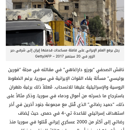
رجل يرفع العلم الإيراني على قافلة مساعدات قدمتها إيران إلى شرقي دير
الزور في 20 سبتمبر 2017 – Getty/AFP
ناقش الصحفي “بورزو داراغاهي” في مقالته في مجلة “فورين
بوليسي” مسألة بقاء القوات الإيرانية في سوريا، برغم الضغوط
الروسية والإسرائيلية عليها للانسحاب. مُعللاً ذلك برغبة طهران
باسترجاع ما خسرته من أموال ودماء في سوريا. وذكر مثالاً على
ذلك، “حميد رضائي” الذي قُتل مع مجموعة جنود آخرين في آخر
استهداف إسرائيلي لقاعدة تي-4 في حمص. حيث يُضاف
رضائي إلى أكثر من 2000 عسكري إيراني قُتلوا في سوريا منذ