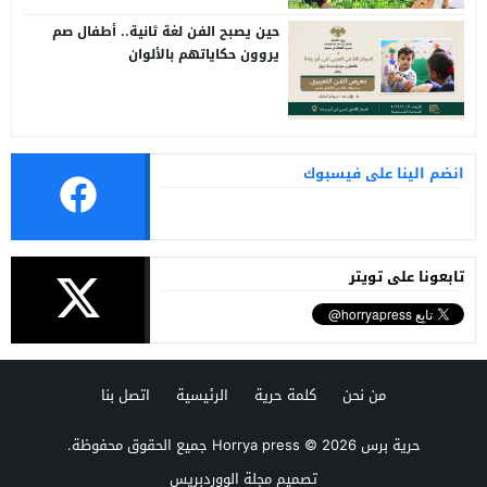
حين يصبح الفن لغة ثانية.. أطفال صم
يروون حكاياتهم بالألوان
انضم الينا على فيسبوك
تابعونا على تويتر
من نحن
كلمة حرية
الرئيسية
اتصل بنا
حرية برس Horrya press
© 2026 جميع الحقوق محفوظة.
تصميم
مجلة الووردبريس