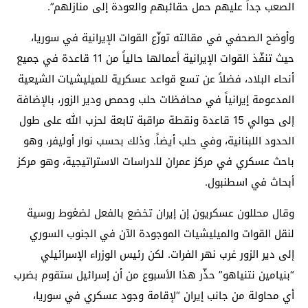
الصعب جداً عليهم حمل حقائبهم والعودة إلى منازلهم”.
وأوضح الصحفي في مقالته توزّع القوات الإيرانية في سوريا،
حيث تنفّذ القوات الإيرانية أعمالها حالياً من 11 قاعدة في جميع
أنحاء البلاد، فضلاً عن تسع قواعد عسكرية للميليشيات الشيعية
المدعومة إيرانياً في محافظات حلب وحمص ودير الزور، بالإضافة
إلى حوالي 15 قاعدة ونقطة مراقبة تابعة لحزب الله على طول
الحدود اللبنانية، وفي حلب أيضاً. وذلك بحسب نوار أوليفر، وهو
باحث عسكري في مركز عمران للدراسات الاستراتيجية، وهو مركز
أبحاث في اسطنبول.
وقال محللون عسكريون إن إيران تخضع بالفعل لضغوط روسية
لنقل القوات والميليشيات الموجودة الآن في الجنوب السوري
إلى دير الزور غرب نهر الفرات. لكن رئيس الوزراء الإسرائيلي
“بنيامين نتنياهو” حذّر هذا الأسبوع من أن إسرائيل ستقوم بضرب
أي محاولة من جانب إيران “لإقامة وجود عسكري في سوريا،