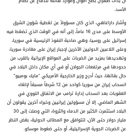
أن بدأت طهران بضخ أموال وموارد هائلة للدفاع عن نظام
الأسد.
وأشار داراغاهي، الذي كان مسؤولاً عن تغطية شؤون الشرق
الأوسط على مدى 16 عاماً، إلى أنه في الوقت الذي تضغط فيه
إسرائيل على روسيا، وهي صاحبة النفوذ الرئيسية في سوريا،
وعلى اللاعبين الدوليين الآخرين لإجبار إيران على مغادرة سوريا،
وتهديدها بمزيد من الضربات على المواقع الإيرانية بالقرب من
حدودها في مرتفعات الجولان أو في أي مكان داخل البلاد في
حال بقائها، حيث أدرج وزير الخارجية الأمريكي “مايك بومبيو”
انسحاب إيران من سوريا كواحد من 12 شرطاً مسبقاً لإلغاء
العقوبات بعد انسحاب إدارة ترامب من الاتفاق النووي في
الشهر الماضي. إلا أن مسؤولين إيرانيين وخبراء آخرين يقولون أن
البلاد استثمرت الكثير من الدماء والثروة، التي وصلت إلى 30
مليار دولار حتى الآن، لتتوافق مع المطالب الدولية، بغض النظر
عن الضربات الجوية الإسرائيلية، أو حتى ضغوط موسكو.