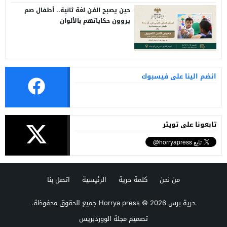
حين يصبح الفن لغة ثانية.. أطفال صم
يروون حكاياتهم بالألوان
انضم الينا على فيسبوك
تابعونا على تويتر
من نحن
كلمة حرية
الرئيسية
اتصل بنا
حرية برس Horrya press
© 2026 جميع الحقوق محفوظة.
تصميم
مجلة الووردبريس