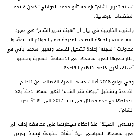
“هيئة تحرير الشام” بزعامة ’’أبو محمد الجولاني‘‘ ضمن قائمة
المنظمات الإرهابية.
واعتبرت الخارجية في بيان أن ’’هيئة تحرير الشام‘‘ هي مجرد
اسم مستعار لجبهة النصرة، المدرجة ضمن القوائم السابقة، وأن
محاولات “الهيئة” إعادة تشكيل نفسها وتغيير اسمها يأتي في
إطار سعيها لتعزيز موقعها في الانتفاضة السورية وتحقيق
أهداف أخرى خاصة بتنظيم القاعدة.
وفي يوليو 2016 أعلنت جبهة النصرة انفصالها عن تنظيم
القاعدة وتشكيل “جبهة فتح الشام” لتغير اسمها لاحقاً بعد
اندماجها مع عدة فصائل في يناير 2017 إلى “هيئة تحرير
الشام”.
وتسعى “الهيئة” منذ إحكام سيطرتها على محافظة إدلب إلى
تعزيز موقعها السياسي، حيث أنشأت “حكومة الإنقاذ” بغرض