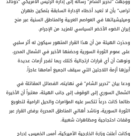
ووجهت ’’تحرير الشام‘‘ رسالة إلى إدارة الرئيس الأمريكي ’’دونالد
ترامب‘‘ بأن لا تعيد أخطاء الإدارة السابقة بتمكين طهران
وميليشياتها في العواصم العربية والمناطق السنية عبر منح
إيران الضوء الأخضر السياسي للمزيد من الإجرام.
وحذرت الهيئة من أن هذا القرار المتهور سيكون له أثر سلبي
على عموم الثورة السورية وحضنها الأخير في الشمال المحرر،
ونوهت أن أي قرارات ارتجالية كتلك ربما تفجر أزمات عديدة
أبرزها أزمة اللاجئين التي سيقف الجميع أمامها عاجزاً.
ودعا بيان ’’تحرير الشام‘‘ في نهايته، الفصائل المقاتلة في
الشمال السوري إلى الوقوف إلى جانب الهيئة، معتبراً أن الأخيرة
طالما كانت درعاً تتكسر عليه المؤامرات والحيل الرامية لتطويع
الثورة السورية، وناشد أهالي المناطق المحررة برفض القرار عبر
وقفات احتجاجية ومظاهرات شعبية.
وكانت أعلنت وزارة الخارجية الأميركية، أمس الخميس، إدراج