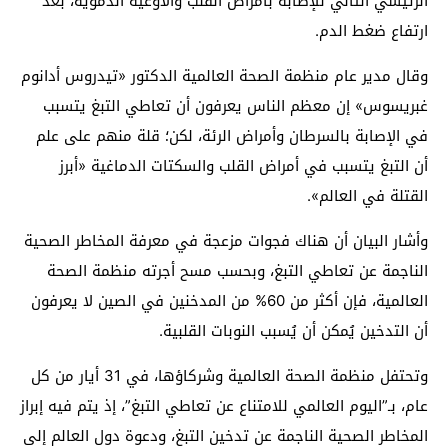
الرئيسي الثاني للإصابة بأمراض القلب والأوعية الدموية، بعد
ارتفاع ضغط الدم.
وقال مدير عام منظمة الصحة العالمية الدكتور «تيدروس أدانوم
غبريسوس» إن معظم الناس يعرفون أن تعاطي التبغ يتسبب
في الإصابة بالسرطان وأمراض الرئة، لكن؛ قلة منهم على علم
أن التبغ يتسبب في أمراض القلب والسكتات الدماغية «أبرز
القتلة في العالم».
وأشار البيان أن هناك فجوات مزعجة في معرفة المخاطر الصحية
الناجمة عن تعاطي التبغ، وبحسب مسح أجرته منظمة الصحة
العالمية، فإن أكثر من 60% من المدخنين في الصين لا يعرفون
أن التدخين يُمكن أن يُسبب النوبات القلبية.
وتحتفل منظمة الصحة العالمية وشركاؤها، في 31 أيار من كل
عام، بـ”اليوم العالمي للامتناع عن تعاطي التبغ”، إذ يتم فيه إبراز
المخاطر الصحية الناجمة عن تدخين التبغ، ودعوة دول العالم إلى