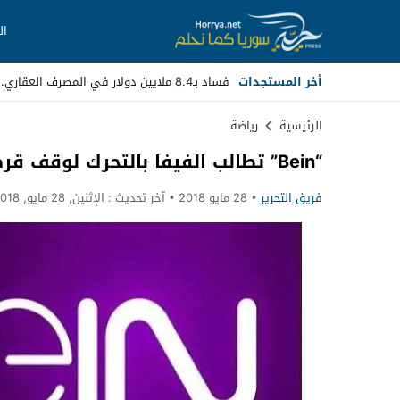
ال
أخر المستجدات
فساد بـ8.4 ملايين دولار في المصرف العقاري.. مسؤولون سابقون أمام _
Stop
الرئيسية
رياضة
“Bein” تطالب الفيفا بالتحرك لوقف قرصنة بثها في السعودية
Previous
فريق التحرير
28 مايو 2018
آخر تحديث :
الإثنين, 28 مايو, 2018 - 11:40 مساءً
Next