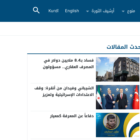
منوع
أرشيف الثورة
English
Kurdî
دث المقالات
فساد بـ8.4 ملايين دولار في
المصرف العقاري.. مسؤولون
سابقون أمام القضاء
الشيباني وفيدان من أنقرة: وقف
الاعتداءات الإسرائيلية وتعزيز
التعاون بين سوريا وتركيا
دفاعاً عن المعرفة كمعيار