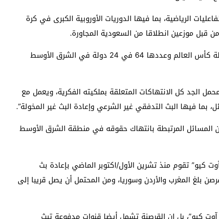
عليات الرياضية، بما فيها الدوريات الأوروبية الكبرى في كرة
ن قبل موزعين انطلاقا من السعودية المجاورة.
وتمتلك المجموعة الحق الحصري في بث كل مباريات بطولة كأس العالم وعددها 64 في 24 دولة في الشرق الأوسط
محمل الجد كل الانتهاكات المتعلقة بملكيته الفكرية، ويعمل مع
 بما فيها البث التدفقي غير الشرعي وإعادة البث غير المخولة”.
من المسائل المرتبطة بانتهاك حقوقه في منطقة الشرق الأوسط
 كيو” تقوم منذ تشرين الأول/اكتوبر الماضي بإعادة بث
رصن بلغ المغرب والأردن وسوريا، ومن المحتمل أن يصل قريبا إلى
 آوت كيو”، بل إن القرصنة تشمل أيضا قنوات مدفوعة تبث