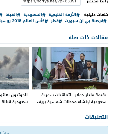
رابط مختصر
كلمات دليلية
الأزمة الخليجية
السعودية
الفيفا
قرصنة بي ان سبورت
قطر
كأس العالم 2018 روسيا
مقالات ذات صلة
بقيمة مليار دولار.. اتفاقيات سورية
الحوثيون يعلنو
سعودية لإنشاء محطات شمسية بريف
سعودية قبالة ي
دمشق
التعليقات
عذراً 