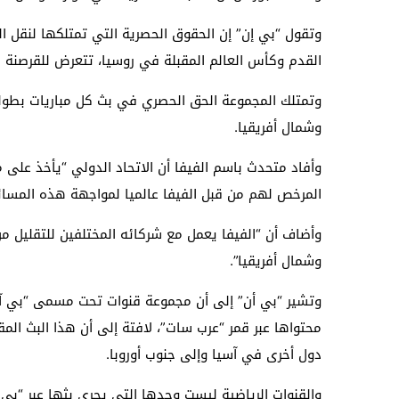
وتقول “بي إن” إن الحقوق الحصرية التي تمتلكها لنقل الفا
القدم وكأس العالم المقبلة في روسيا، تتعرض للقرصنة م
وشمال أفريقيا.
وأفاد متحدث باسم الفيفا أن الاتحاد الدولي “يأخذ على 
المرخص لهم من قبل الفيفا عالميا لمواجهة هذه المسائل،
وأضاف أن “الفيفا يعمل مع شركائه المختلفين للتقليل 
وشمال أفريقيا”.
وتشير “بي أن” إلى أن مجموعة قنوات تحت مسمى “بي آوت
محتواها عبر قمر “عرب سات”، لافتة إلى أن هذا البث المق
دول أخرى في آسيا وإلى جنوب أوروبا.
والقنوات الرياضية ليست وحدها التي يجري بثها عبر “بي