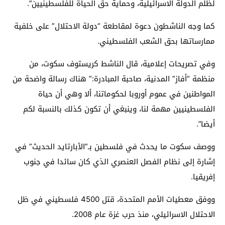
لظلم الدولة الاسرائيلية، وحماية حق الحياة للفلسطينيين”.
كما وجه الناشطون دعوة لمقاطعة “دولة الاحتلال” على خلفية
ممارساتها بحق الشعب الفلسطيني.
وفي تصريحات إعلامية، قال الناشط كريستوف سكوت، من
منظمة “أفاز” المدنية، صاحبة المبادرة:” هناك رسالة واضحة من
المواطنين في عموم أوروبا لحكوماتنا، ألا وهي أن حياة
الفلسطينيين مهمة لنا، وينبغي أن تكون كذلك بالنسبة لكم
أيضا”.
ووصف سكوت ما يحدث في فلسطين بـ”الأبارتايد الحديث” في
إشارة إلى نظام الفصل العنصري الذي كان سائدا في جنوب
إفريقيا.
ووفق معطيات الأمم المتحدة، قتل 4500 فلسطيني في ظل
الاحتلال الاسرائيلي، منذ حرب غزة عام 2008.