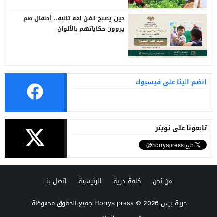
حين يصبح الفن لغة ثانية.. أطفال صم
يروون حكاياتهم بالألوان
انضم الينا على فيسبوك
تابعونا على تويتر
من نحن
كلمة حرية
الرئيسية
اتصل بنا
حرية برس Horrya press
© 2026 جميع الحقوق محفوظة.