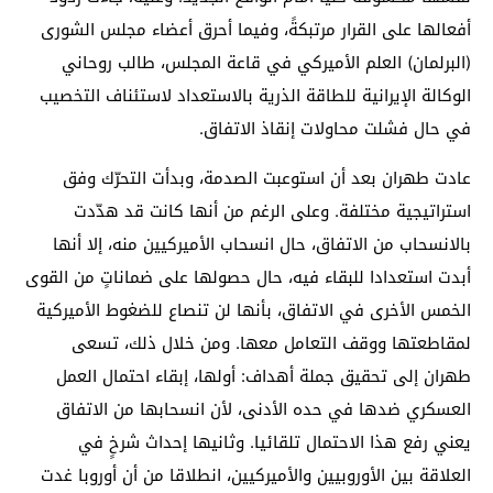
أفعالها على القرار مرتبكةً، وفيما أحرق أعضاء مجلس الشورى
(البرلمان) العلم الأميركي في قاعة المجلس، طالب روحاني
الوكالة الإيرانية للطاقة الذرية بالاستعداد لاستئناف التخصيب
في حال فشلت محاولات إنقاذ الاتفاق.
عادت طهران بعد أن استوعبت الصدمة، وبدأت التحرّك وفق
استراتيجية مختلفة. وعلى الرغم من أنها كانت قد هدّدت
بالانسحاب من الاتفاق، حال انسحاب الأميركيين منه، إلا أنها
أبدت استعدادا للبقاء فيه، حال حصولها على ضماناتٍ من القوى
الخمس الأخرى في الاتفاق، بأنها لن تنصاع للضغوط الأميركية
لمقاطعتها ووقف التعامل معها. ومن خلال ذلك، تسعى
طهران إلى تحقيق جملة أهداف: أولها، إبقاء احتمال العمل
العسكري ضدها في حده الأدنى، لأن انسحابها من الاتفاق
يعني رفع هذا الاحتمال تلقائيا. وثانيها إحداث شرخٍ في
العلاقة بين الأوروبيين والأميركيين، انطلاقا من أن أوروبا غدت