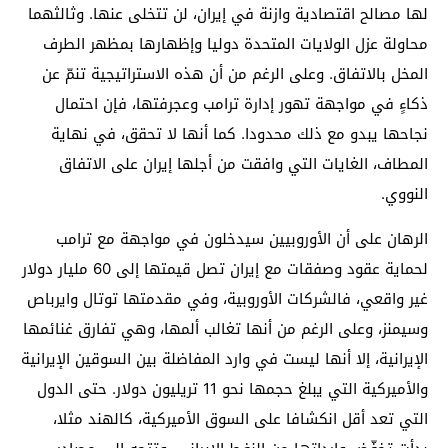
لها مصالح اقتصادية وازنة في إيران، لن تتخلى عنها. وثالثهما
محاولة عزل الولايات المتحدة دوليا وإظهارها بمظهر الطرف
المخل بالاتفاق. وعلى الرغم من أن هذه الاستراتيجية تنمّ عن
ذكاءٍ في مواجهة تهور إدارة ترامب وعجرفتها، فإن احتمال
نجاحها يبدو مع ذلك محدودا. كما أنها لا تحقق، في نهاية
المطاف، الغايات التي وافقت من أجلها إيران على الاتفاق
النووي.
الرهان على أن الأوروبيين سيدخلون في مواجهة مع ترامب
لحماية عقود وصفقات مع إيران تصل قيمتها إلى 60 مليار دولار
غير واقعي، فالشركات الأوروبية، وفي مقدمتها توتال وايرباص
وسيمنز، وعلى الرغم من أنها تغالب ألمها، وهي تفارق غنائمها
الإيرانية، إلا أنها ليست في وارد المفاضلة بين السوقين الإيرانية
والأميركية التي يبلغ حجمها نحو 11 تريليون دولار. حتى الدول
التي تعد أقل انكشافا على السوق الأميركية، كالهند مثلا،