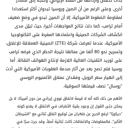
بدأت تخفّض وارداتها من النفط الإيراني، وتتجه إلى مصادر
أخرى. وعلى الرغم من أن الصين وروسيا تبدوان أكثر استعدادا
لمقاومة الضغوط الأميركية، إلا أن الصين تبدو في وضعٍ ضعيف
أمام ترامب، كما دلت نتائج المواجهات أخيرا، حيث تبيّن مدى
انكشاف الشركات الصينية واعتمادها المفرط على التكنولوجيا
الأميركية، عندما تعرضت شركة (ZTE) الصينية العملاقة للإغلاق،
وتسريح نحو 80 ألفا من عمالها نتيجة الحظر الذي فرضه ترامب
على توريد التقنيات العالية اللازمة لإنتاج الهواتف النقالة. أما
روسيا فلم تصح بعد من آثار صدمة العقوبات الأميركية التي أدت
إلى انهيار سعر الروبل، وفقدان عملاق الألمنيوم الروسي
“روسال” نصف قيمتها السوقية.
الأهم من ذلك كله أنه لا قيمة لاتفاق نووي إيراني من دون أميركا، لا بل
يمكن حتى القول إن وجود بقية الأطراف في الاتفاق لا يعدو كونه
“ديكورًا” لرفع الحرج عن طهران من توقيع اتفاق ثنائي مع “الشيطان
الأكبر”، فالمفاوضات والاتفاقات كانت ثنائية أصلاً، وقد جرت سرًا في