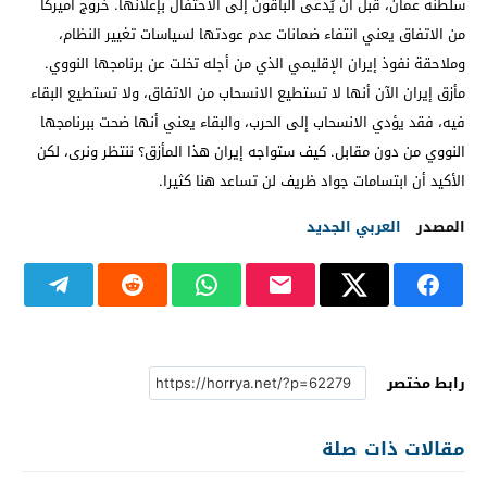
سلطنة عمان، قبل أن يُدعى الباقون إلى الاحتفال بإعلانها. خروج أميركا
من الاتفاق يعني انتفاء ضمانات عدم عودتها لسياسات تغيير النظام،
وملاحقة نفوذ إيران الإقليمي الذي من أجله تخلت عن برنامجها النووي.
مأزق إيران الآن أنها لا تستطيع الانسحاب من الاتفاق، ولا تستطيع البقاء
فيه، فقد يؤدي الانسحاب إلى الحرب، والبقاء يعني أنها ضحت ببرنامجها
النووي من دون مقابل. كيف ستواجه إيران هذا المأزق؟ ننتظر ونرى، لكن
الأكيد أن ابتسامات جواد ظريف لن تساعد هنا كثيرا.
المصدر
العربي الجديد
رابط مختصر
مقالات ذات صلة