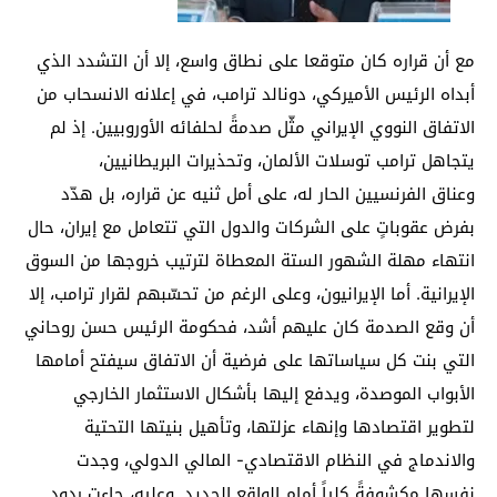
مع أن قراره كان متوقعا على نطاق واسع، إلا أن التشدد الذي
أبداه الرئيس الأميركي، دونالد ترامب، في إعلانه الانسحاب من
الاتفاق النووي الإيراني مثّل صدمةً لحلفائه الأوروبيين. إذ لم
يتجاهل ترامب توسلات الألمان، وتحذيرات البريطانيين،
وعناق الفرنسيين الحار له، على أمل ثنيه عن قراره، بل هدّد
بفرض عقوباتٍ على الشركات والدول التي تتعامل مع إيران، حال
انتهاء مهلة الشهور الستة المعطاة لترتيب خروجها من السوق
الإيرانية. أما الإيرانيون، وعلى الرغم من تحسّبهم لقرار ترامب، إلا
أن وقع الصدمة كان عليهم أشد، فحكومة الرئيس حسن روحاني
التي بنت كل سياساتها على فرضية أن الاتفاق سيفتح أمامها
الأبواب الموصدة، ويدفع إليها بأشكال الاستثمار الخارجي
لتطوير اقتصادها وإنهاء عزلتها، وتأهيل بنيتها التحتية
والاندماج في النظام الاقتصادي- المالي الدولي، وجدت
نفسها مكشوفةً كلياً أمام الواقع الجديد. وعليه، جاءت ردود