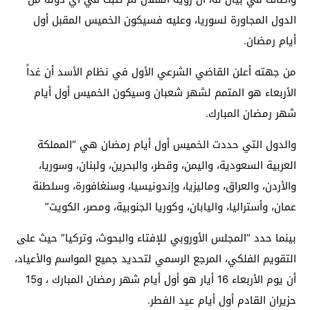
الدول المجاورة لسوريا، وعليه فسيكون الخميس المقبل أول
أيام رمضان.
من جهته أعلن القاضي الشرعي الأول في نظام الأسد أن غداً
الأربعاء هو المتمم لشهر شعبان وسيكون
الخميس
أول أيام
شهر رمضان المبارك.
والدول التي حددت الخميس أول أيام رمضان هي “المملكة
العربية السعودية، واليمن، وقطر، والبحرين، ولبنان، وسوريا،
والأردن، والعراق، وماليزيا، وإندونيسيا، وسنغافورة، وسلطنة
عمان، وأستراليا، واليابان، وكوريا الجنوبية، ومصر، الكويت”
بينما حدد “المجلس الأوروبي للإفتاء والبحوث، وتركيا” حيث على
التقويم الفلكي، المرجع الرسمي لتحديد جميع المواسم والأعياد،
أن يوم الأربعاء 16 أيار هو أول أيام شهر رمضان المبارك ، و15
حزيران القادم أول أيام عيد الفطر.