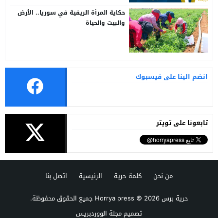
حكاية المرأة الريفية في سوريا.. الأرض
والبيت والحياة
انضم الينا على فيسبوك
تابعونا على تويتر
من نحن
كلمة حرية
الرئيسية
اتصل بنا
حرية برس Horrya press
© 2026 جميع الحقوق محفوظة.
تصميم
مجلة الووردبريس