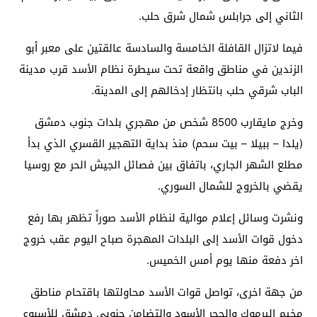
الثاني إلى جرابلس شمال شرق حلب.
فيما لاتزال القافلة الخامسة والسادسة عالقتين على معبر أبو
الزندين في مناطق واقعة تحت سيطرة نظام الأسد قرب مدينة
الباب شرقي حلب بانتظار إدخالهم إلى المدينة.
وخرج مايقارب 8500 شخص من مهجري بلدات جنوب دمشق
(يلدا – ببيلا – بيت سحم) منذ بداية التهجير القسري الذي بدأ
مطلع الشهر الجاري، باتفاق بين فصائل الجيش الحر مع روسيا
يقضي بالخروج للشمال السوري.
ونشرت وسائل إعلام موالية لنظام الأسد صوراً تظهر بها رفع
دخول قوات الأسد إلى البلدات المهجرة صباح اليوم عقب خروج
اخر دفعة منها يوم أمس الخميس.
من جهة اخرى، تواصل قوات الأسد محاولتها باقتحام مناطق
مخيم اليرموك والحجر الأسود والتضامن جنوبي دمشق للأسبوع