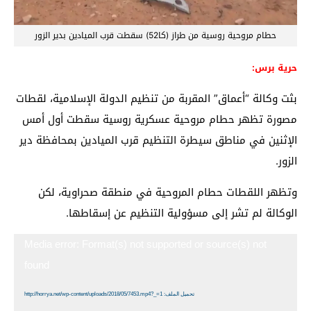
حطام مروحية روسية من طراز (كا52) سقطت قرب الميادين بدير الزور
حرية برس:
بثت وكالة “أعماق” المقربة من تنظيم الدولة الإسلامية، لقطات
مصورة تظهر حطام مروحية عسكرية روسية سقطت أول أمس
الإثنين في مناطق سيطرة التنظيم قرب الميادين بمحافظة دير
الزور.
وتظهر اللقطات حطام المروحية في منطقة صحراوية، لكن
الوكالة لم تشر إلى مسؤولية التنظيم عن إسقاطها.
مشغل
Media error: Format(s) not supported or source(s) not
الفيديو
found
تحميل الملف: http://horrya.net/wp-content/uploads/2018/05/7453.mp4?_=1