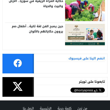
حكاية المرأة الريفية في سوريا.. الأرض
والبيت والحياة
حين يصبح الفن لغة ثانية.. أطفال صم
يروون حكاياتهم بالألوان
انضم الينا على فيسبوك
تابعونا على تويتر
من نحن
كلمة حرية
الرئيسية
اتصل بنا