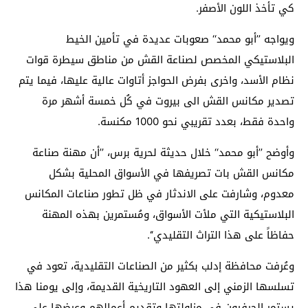
كي تأخذ اللون الأصفر.
ويواجه ’’أبو محمد‘‘ صعوبات عديدة في تأمين الخيط
البلاستيكي المخصص لصناعة القش من مناطق سيطرة قوات
نظام الأسد، واخرى بفرض الحواجز أتاوات عالية عليها، فيما يتم
تصدير مكانس القش الى بيروت في كُل خمسة أشهر مرة
واحدة فقط، بعدد تقريبي نحو 1000 مكنسة.
وأوضح ’’أبو محمد‘‘ خلال حديثة لحرية برس، ’’أن مهنة صناعة
مكانس القش بات تصريفها في الأسواق المحلية بشكل
معدوم، وشارفت على الاندثار في ظل تطور صناعات المكانس
البلاستيكية التي ملأت الأسواق، ومُستمرين بهذه المهنة
حفاظاً على هذا التراث التقليدي‘‘.
وعُرفت محافظة إدلب بكثير من الصناعات التقليدية، تعود في
تسلسها الزمني إلى العهود التاريخية القديمة، وإلى يومنا هذا
يستمر الحرفيون في مزاولتها وتقديم أعمالهم وعرضها على