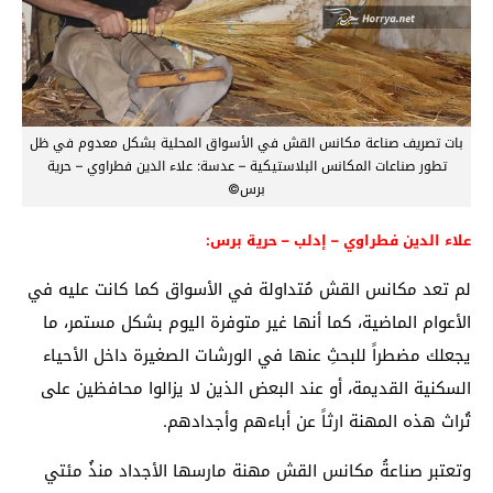
بات تصريف صناعة مكانس القش في الأسواق المحلية بشكل معدوم في ظل
تطور صناعات المكانس البلاستيكية – عدسة: علاء الدين فطراوي – حرية
برس©
علاء الدين فطراوي – إدلب – حرية برس:
لم تعد مكانس القش مُتداولة في الأسواق كما كانت عليه في
الأعوام الماضية، كما أنها غير متوفرة اليوم بشكل مستمر، ما
يجعلك مضطراً للبحثِ عنها في الورشات الصغيرة داخل الأحياء
السكنية القديمة، أو عند البعض الذين لا يزالوا محافظين على
تُراث هذه المهنة ارثاً عن أباءهم وأجدادهم.
وتعتبر صناعةُ مكانس القش مهنة مارسها الأجداد منذُ مئتي