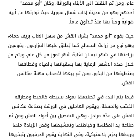
عام، ومن ثم انتقلت الى الأبناء بالوراثة، وكان ’’أبو محمد‘‘
أحدهم وهو من مدينة إدلب شمال سوريا، حيث توارثها عن أبيه
هوايةً وحباً بها منذُ ثلاثون عاماً.
حيث يقوم ’’أبو محمد‘‘ بشراء القش من سهل الغاب بريف حماة،
وهو نوع من زراعة المصالح كما يُطلق عليها المزارعون، يقومون
بزراعتها في شهر نيسان لغاية شهر تموز من كل عام، ويتم من
خلال هذه الاشهر الرعاية بها بسقياتها بالمياه وقطافها
وتنظيفها من البذور، ومن ثم بيعها لأصحاب مهنة مكانس
القش.
فيما يتم البدء في تصنيعها بمواد بسيطة كالخيط ومطرقة
الخشب والمسلة، ويقوم العاملين في الورشة بصناعة مكانس
القش على عدّة مراحل، وهي التفصيل بين أعواد القش ومن ثم
صناعة يد المكنسة وخياطتها وتمشيطها وقص الزيادة منها
وربطها بحزم بلاستيكية، وفي النهاية يقوم الحرفيون بتبخريها