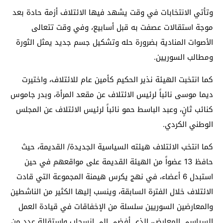
وتأتي الانتخابات في وقت يشهد فيها الائتلاف أزمة حادة بعد
موجة استقالات عصفت به قبل أسابيع، وفي وقت تتعالى
الأصوات المنادية بضرورة حله وتشكيل جسم جديد يمثل الثورة
ومطالب السوريين.
كما انتخبت الهيئة نذير الحكيم كأمين عام للائتلاف، واختيرت
ديما موسى نائباً لرئيس الائتلاف عن مقعد المرأة، وبدر جاموس
كنائب ثانٍ، وعبد الباسط حمو نائباً لرئيس الائتلاف عن المجلس
الوطني الكردي.
كما انتخب الائتلاف هيئته السياسية الجديدة/ القديمة، حيث
حافظ 13 عضواً من الهيئة القديمة على مواقعهم في حين
استبدل 6 أعضاء، في نهج يكرس هيمنة المجموعة التي قادت
الائتلاف خلال الفترة السابقة، وينسب إليها الكثير من الناشطين
والمعارضين السوريين سلسلة من الإخفاقات في قيادة العمل
السياسي المعارض، الذي أفضى إلى انسحاب واستقالة عدد من