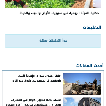
حكاية المرأة الريفية في سوريا.. الأرض والبيت والحياة
التعليقات
عذراً التعليقات مغلقة
أحدث المقالات
مقتل جندي سوري وإصابة اثنين
باستهداف لمجهولين شرق دير الزور
فساد بـ8.4 ملايين دولار في المصرف
العقاري.. مسؤولون سابقون أمام القضاء