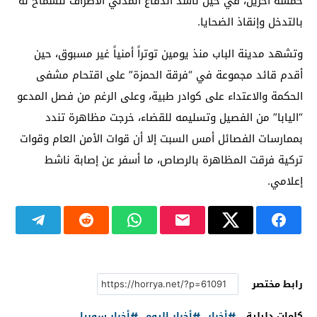
خمسة آخرين، في حين ناشد الدفاع المدني الأطراف للسماح له
بالتدخل وإنقاذ الضحايا.
وتشهد مدينة الباب منذ يومين توتراً أمنياً غير مسبوق، حين
أقدم قائد مجموعة في “فرقة الحمزة” على اقتحام مشفى
الحكمة والاعتداء على كوادر طبية، وعلى الرغم من فصل المدعو
“اليابا” من الفصيل وتسليمه للقضاء، خرجت مظاهرة تندد
بممارسات الفصائل أمس السبت إلا أن قوات الأمن العام وقوات
تركية فرقت المظاهرة بالرصاص، ما أسفر عن إصابة ناشط
إعلامي.
رابط مختصر
كلمات دليلية
أخبار
أخبار اليوم
أخبار سوريا