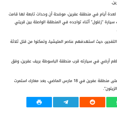
ن.
قب لعدة أيام في منطقة عفرين، موضحة أن وحدات تابعة لها قامت
يارة “زغلول” أثناء تواجده في المنطقة الواصلة بين قريتي
لتفجير، حيث استهدفهم عناصر المليشيا، وتمكنوا من قتل ثلاثة
 لغم أرضي في سيارته قرب منطقة الباسوطة بريف عفرين، وفق
وسيطرت قوات من الجيش السوري الحر والجيش التركي على منطقة عفرين في 18 مارس الماضي، بعد معارك استمرت
زيتون”.