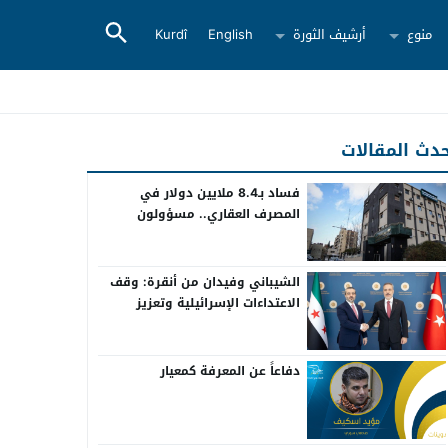
منوع
أرشيف الثورة
English
Kurdî
دث المقالات
فساد بـ8.4 ملايين دولار في
المصرف العقاري.. مسؤولون
سابقون أمام القضاء
الشيباني وفيدان من أنقرة: وقف
الاعتداءات الإسرائيلية وتعزيز
التعاون بين سوريا وتركيا
دفاعاً عن المعرفة كمعيار