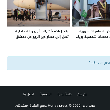
ار.. اتفاقيات سورية
بعد إعادة تأهيله.. أول رحلة داخلية
 محطات شمسية بريف
تصل إلى مطار دير الزور من دمشق
التعليقات مغلقة
من نحن
كلمة حرية
الرئيسية
اتصل بنا
حرية برس Horrya press
© 2026 جميع الحقوق محفوظة.