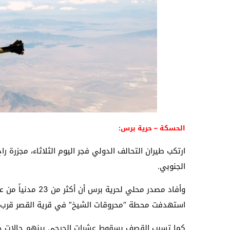
الحسكة – حرية برس:
الجنوبي.
استهدفت محطة “محروقات الشيخ” في قرية القصر قرب ت
كما تسبب القصف بسقوط عشرات الجرحى بينهم حالات حرجة