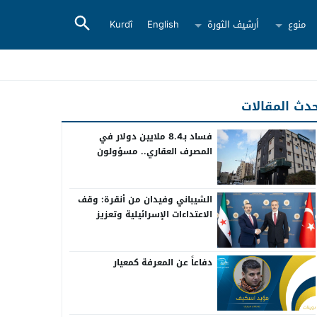
منوع
أرشيف الثورة
English
Kurdî
دث المقالات
فساد بـ8.4 ملايين دولار في
المصرف العقاري.. مسؤولون
سابقون أمام القضاء
الشيباني وفيدان من أنقرة: وقف
الاعتداءات الإسرائيلية وتعزيز
التعاون بين سوريا وتركيا
دفاعاً عن المعرفة كمعيار