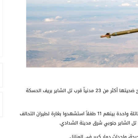
ارتكب طيران التحالف الدولي فجر اليوم الثلاثاء، مجزرة راح ضحيتها أكثر من 23 مدنياً قرب تل الشاير بريف الحسكة
وأفاد مصدر محلي لحرية برس أن أكثر من 23 مدنياً من عائلة واحدة بينهم 11 طفلاً استشهدوا بغارة لطيران التحالف
ل الشاير جنوبي شرق مدينة الشدادي.
، وإحداث دمار كبير في المنازل.