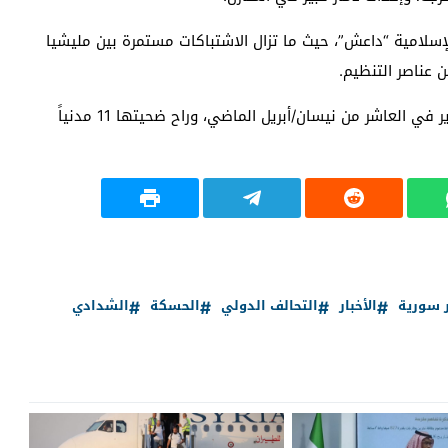
إسلامية “داعش”، حيث ما تزال الاشتباكات مستمرة بين مليشيا
 عناصر التنظيم.
يُذكر أن طيران التحالف الدولي ارتكب مجزرة في تل الشاير في العاشر من نيسان/أبريل الماضي، وراح ضحيتها 11 مدنياً
ر سورية
الأخبار
التحالف الدولي
الحسكة
الشدادي