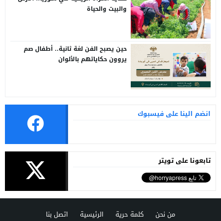
والبيت والحياة
حين يصبح الفن لغة ثانية.. أطفال صم
يروون حكاياتهم بالألوان
انضم الينا على فيسبوك
تابعونا على تويتر
من نحن
كلمة حرية
الرئيسية
اتصل بنا