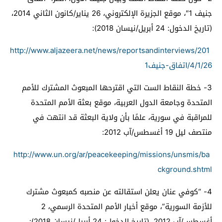
جنيف 1″، موقع الجزيرة الإلكتروني، 26 يناير/كانون الثاني 2014،
(تاريخ الدخول: 24 أبريل/نيسان 2018):
http://www.aljazeera.net/news/reportsandinterviews/201
4/1/26/اتفاق-جنيف1
3-
خطة النقاط الست التي اقترحها المبعوث المشترك للأمم
المتحدة وجامعة الدول العربية، موقع بعثة الأمم المتحدة
للمراقبة في سورية، علمًا بأن ولاية البعثة قد انتهت في
منتصف ليل 19 أغسطس/آب 2012:
http://www.un.org/ar/peacekeeping/missions/unsmis/ba
ckground.shtml
4-
“كوفي عنان يعلن استقالته عن منصبه كمبعوث مشترك
للأزمة السورية”، موقع أخبار الأمم المتحدة الرسمي، 2
أغسطس/آب 2012، (تاريخ الدخول: 24 أبريل/نيسان 2018):