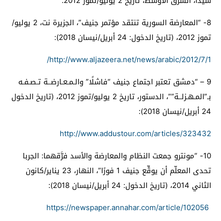
سيدا، الشرق الأوسط، تاريخ 2 يوليو/تموز 2012.
8-
“المعارضة السورية تنتقد مؤتمر جنيف”، الجزيرة نت، 2 يوليو/
تموز 2012، (تاريخ الدخول: 24 أبريل/نيسان 2018):
http://www.aljazeera.net/news/arabic/2012/7/1/
9 –
“دمشق تعتبر اجتماع جنيف “فاشلًا” والـمـعـارضــة تـصـفـه
بـ”المـهـزلــة””، الدستور، تاريخ 2 يوليو/تموز 2012، (تاريخ الدخول
24 أبريل/نيسان 2018):
http://www.addustour.com/articles/323432
10-
“مونترو جمعت النظام والمعارضة والأسد فرَّقهما: الجربا
تحدى المعلّم أن يوقِّع جنيف 1 فورًا”، النهار، 23 يناير/كانون
الثاني 2014، (تاريخ الدخول: 24 أبريل/نيسان 2018):
https://newspaper.annahar.com/article/102056