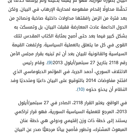
البيان بصورة مواربة، فهو لم يقبله بكليته ولم يرفضه كذلك بل
تحفَّظ محاولًا إقحام مفهومه لمحاربة الإرهاب في البيان. ولكن
بعد فترة من الزمن رافقتها مداولات داخلية صاخبة ونصائح من
الدول الداعمة عادت المعارضة فقبلت البيان، بل وتمسكت به
بشكل كبير فيما بعد حتى أصبح بمثابة الكتاب المقدس لتلك
القوى في كل ما يتعلق بالعملية السياسية. وارتفعت القيمة
السياسية والقانونية للبيان بعد أن تم تبنيه بقرار مجلس الأمن
رقم 2118 بتاريخ 27 سبتمبر/أيلول 2013
(9)
. وقام رئيس
الائتلاف السوري، أحمد الجربا، في المؤتمر الدبلوماسي الذي
افتتح مفاوضات 2014 بالتوقيع على البيان داعيًا ومتحديًا وفد
النظام أن يحذو حذوه
(10)
.
في الواقع، يعتبر القرار 2118، الصادر في 27 سبتمبر/أيلول
2013، المرجع للعملية السياسية السورية، فهو قرار تراكمي
يستند إلى خطة ذات وزن إقليمي ودولي هي خطة عنان
المبعوث المشترك، وتطور فأصبح بيانًا مرجعيًّا صدر عن البيان