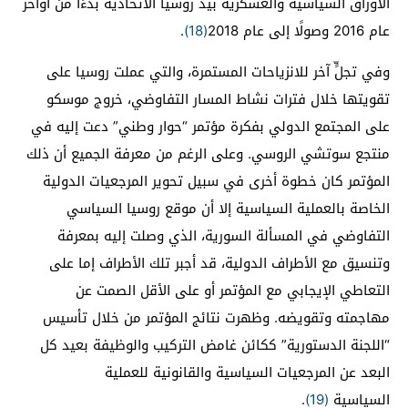
الأوراق السياسية والعسكرية بيد روسيا الاتحادية بدءًا من أواخر
عام 2016 وصولًا إلى عام 2018
(18)
.
وفي تجلٍّ آخر للانزياحات المستمرة، والتي عملت روسيا على
تقويتها خلال فترات نشاط المسار التفاوضي، خروج موسكو
على المجتمع الدولي بفكرة مؤتمر “حوار وطني” دعت إليه في
منتجع سوتشي الروسي. وعلى الرغم من معرفة الجميع أن ذلك
المؤتمر كان خطوة أخرى في سبيل تحوير المرجعيات الدولية
الخاصة بالعملية السياسية إلا أن موقع روسيا السياسي
التفاوضي في المسألة السورية، الذي وصلت إليه بمعرفة
وتنسيق مع الأطراف الدولية، قد أجبر تلك الأطراف إما على
التعاطي الإيجابي مع المؤتمر أو على الأقل الصمت عن
مهاجمته وتقويضه. وظهرت نتائج المؤتمر من خلال تأسيس
“اللجنة الدستورية” ككائن غامض التركيب والوظيفة بعيد كل
البعد عن المرجعيات السياسية والقانونية للعملية
السياسية
(19)
.