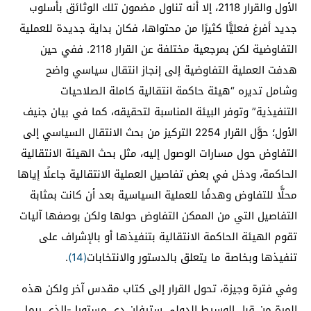
الأول والقرار 2118، إلا أنه تناول مضمون تلك الوثائق بأسلوب
جديد أفرغ فعليًّا كثيرًا من محتواها، فكان بداية جديدة للعملية
التفاوضية لكن بمرجعية مختلفة عن القرار 2118. ففي حين
هدفت العملية التفاوضية إلى إنجاز انتقال سياسي واضح
وشامل تديره “هيئة حاكمة انتقالية كاملة الصلاحيات
التنفيذية” وتوفر البيئة المناسبة لتحقيقه، كما في بيان جنيف
الأول؛ حوَّل القرار 2254 التركيز من بحث الانتقال السياسي إلى
التفاوض حول مسارات الوصول إليه، مثل بحث الهيئة الانتقالية
الحاكمة، ودخل في بعض تفاصيل العملية الانتقالية جاعلًا إياها
محلًّا للتفاوض وهدفًا للعملية السياسية بعد أن كانت بمثابة
التفاصيل التي من الممكن التفاوض حولها ولكن بوصفها آليات
تقوم الهيئة الحاكمة الانتقالية بتنفيذها أو بالإشراف على
تنفيذها وبخاصة ما يتعلق بالدستور والانتخابات
(14)
.
وفي فترة وجيزة، تحول القرار إلى كتاب مقدس آخر ولكن هذه
المرة من قبل الوسيط الدولي ستيفان دي مستورا -الذي ربما