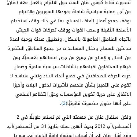
تمحورت نقاط كوفي عنان الست حول الالتزام بالعمل معه (عنان)
من أجل عملية سياسية شاملة يقودها السوريون والالتزام
بوقف جميع أعمال العنف المسلح، بما في ذلك وقف استخدام
الأسلحة الثقيلة وسحب القوات ووقف تحركات قوات الجيش
باتجاه المناطق المأهولة بالسكان، وتطبيق هدنة يومية لمدة
ساعتين للسماح بإدخال المساعدات من جميع المناطق المتضررة
من القتال والإفراج عن جميع من جرى اعتقالهم تعسفيًّا، بمن
فيهم المعتقلون لقيامهم بنشاطات سياسية سلمية وضمان
حرية الحركة للصحافيين في جميع أنحاء البلاد وتبني سياسة لا
تقوم على التمييز بشأن منحهم تأشيرات لدخول البلاد، وأخيرًا
الاتفاق على حرية تكوين المؤسسات وحق التظاهر السلمي
على أنها حقوق مضمونة قانونيًّا
(3)
.
ولكن استقال عنان من مهمته التي لم تستمر طويلًا في 2
أغسطس/آب 2012 بحيث أنهى عمله بتاريخ 31 من أغسطس/آب.
وقد أشار عنان إلى أن أسباب استمرار إراقة الدماء في سوريا