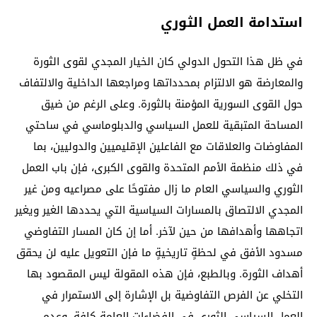
استدامة العمل الثوري
في ظل هذا التحول الدولي كان الخيار المجدي لقوى الثورة
والمعارضة هو الالتزام بمحدداتها ومراجعها الداخلية والالتفاف
حول القوى السورية المؤمنة بالثورة. وعلى الرغم من ضيق
المساحة المتبقية للعمل السياسي والدبلوماسي في ساحتي
المفاوضات والعلاقات مع الفاعلين الإقليميين والدوليين، بما
في ذلك منظمة الأمم المتحدة والقوى الكبرى، فإن باب العمل
الثوري والسياسي العام ما زال مفتوحًا على مصراعيه ومن غير
المجدي الالتصاق بالمسارات السياسية التي يحددها الغير ويغير
اتجاهها وأهدافها من حين لآخر. أما إن كان المسار التفاوضي
مسدود الأفق في لحظةٍ تاريخيةٍ ما فإن التعويل عليه لن يحقق
أهداف الثورة. وبالطبع، فإن هذه المقولة ليس المقصود بها
التخلي عن الفرص التفاوضية بل الإشارة إلى الاستمرار في
العمل السياسي الثوري في الفضاءات العامة كافة، وعدم