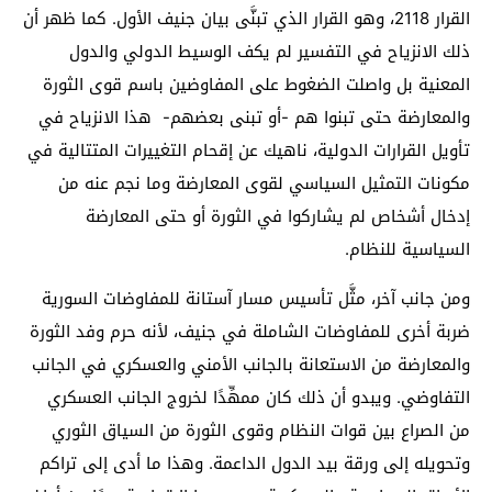
القرار 2118، وهو القرار الذي تبنَّى بيان جنيف الأول. كما ظهر أن
ذلك الانزياح في التفسير لم يكف الوسيط الدولي والدول
المعنية بل واصلت الضغوط على المفاوضين باسم قوى الثورة
والمعارضة حتى تبنوا هم -أو تبنى بعضهم- هذا الانزياح في
تأويل القرارات الدولية، ناهيك عن إقحام التغييرات المتتالية في
مكونات التمثيل السياسي لقوى المعارضة وما نجم عنه من
إدخال أشخاص لم يشاركوا في الثورة أو حتى المعارضة
السياسية للنظام.
ومن جانب آخر، مثَّل تأسيس مسار آستانة للمفاوضات السورية
ضربة أخرى للمفاوضات الشاملة في جنيف، لأنه حرم وفد الثورة
والمعارضة من الاستعانة بالجانب الأمني والعسكري في الجانب
التفاوضي. ويبدو أن ذلك كان ممهِّدًا لخروج الجانب العسكري
من الصراع بين قوات النظام وقوى الثورة من السياق الثوري
وتحويله إلى ورقة بيد الدول الداعمة. وهذا ما أدى إلى تراكم