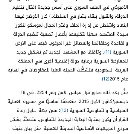
الأميركي في الملف السوري على أسس جديدة (قتال تنظيم
الدولة، والقبول ببقاء بشار في السلطة..) كان الأوضح فيها
ابتعاد واشنطن عن إدارة الملف وفتح المجال لموسكو لتكون
سيدة المشهد، سعيًا لتكليفها بأعمال تصفية تنظيم الدولة
والقاعدة وحلفائها والفصائل غير المرغوب فيها على الأرض
السورية
(11)
. وتأقلمًا مع المشهد الجديد تم تشكيل جديد
للمعارضة السورية برعاية دولة إقليمية أخرى هي المملكة
العربية السعودية فتشكَّلت الهيئة العليا للمفاوضات في نهاية
عام 2015
(12)
.
مثَّل بعد ذلك صدور قرار مجلس الأمن رقم 2254، في 18
ديسمبر/كانون الأول 2015، منعطفًا أساسيًّا في مسيرة العملية
السياسية والتفاوضية السورية
(13)
؛ فمن جهة، حاول رعاة
القرار أن يكون بمثابة البداية الجديدة للتفاوض، متضمِّنًا بشكل
سردي المرجعيات الأساسية السابقة للعملية، مثل بيان جنيف