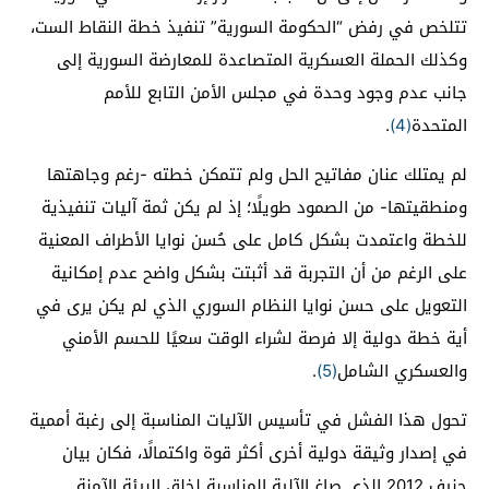
تتلخص في رفض “الحكومة السورية” تنفيذ خطة النقاط الست،
وكذلك الحملة العسكرية المتصاعدة للمعارضة السورية إلى
جانب عدم وجود وحدة في مجلس الأمن التابع للأمم
المتحدة
(4)
.
لم يمتلك عنان مفاتيح الحل ولم تتمكن خطته -رغم وجاهتها
ومنطقيتها- من الصمود طويلًا؛ إذ لم يكن ثمة آليات تنفيذية
للخطة واعتمدت بشكل كامل على حُسن نوايا الأطراف المعنية
على الرغم من أن التجربة قد أثبتت بشكل واضح عدم إمكانية
التعويل على حسن نوايا النظام السوري الذي لم يكن يرى في
أية خطة دولية إلا فرصة لشراء الوقت سعيًا للحسم الأمني
والعسكري الشامل
(5)
.
تحول هذا الفشل في تأسيس الآليات المناسبة إلى رغبة أممية
في إصدار وثيقة دولية أخرى أكثر قوة واكتمالًا، فكان بيان
جنيف 2012 الذي صاغ الآلية المناسبة لخلق البيئة الآمنة