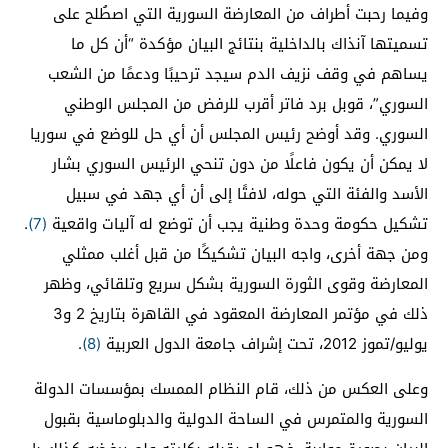
وفيما رحبت أطراف من المعارضة السورية التي اصطُلح على
تسميتها آنذاك بالداخلية بنتائج البيان مؤكدة “أن كل ما
يساهم في وقف نزيف الدم سيجد ترحيبًا ودعمًا من الشعب
السوري”، قوبل برد فاتر أقرب للرفض من المجلس الوطني
السوري. وقد أوضح رئيس المجلس أن أي حل للوضع في سوريا
لا يمكن أن يكون فاعلًا من دون تنحي الرئيس السوري بشار
الأسد والفئة التي حوله، لافتًا إلى أن أي جهد في سبيل
تشكيل حكومة وحدة وطنية يجب أن توضع له آليات واقعية
(7)
.
ومن جهة أخرى، واجه البيان تشكيكًا من قبل أغلب ممثلي
المعارضة وقوى الثورة السورية بشكل سريع وتلقائي، وظهر
ذلك في مؤتمر المعارضة المعقود في القاهرة بتاريخ 2 و3
يوليو/تموز 2012، تحت إشراف جامعة الدول العربية
(8)
.
وعلى العكس من ذلك، قام النظام الممسك بمؤسسات الدولة
السورية والمتمرس في الساحة الدولية والدبلوماسية بقبول