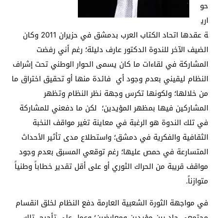
حو
اري
ة عقدها اتحاد الكتاب العرب بدمشق في حزيران 2011 وكان
الضيف الآخر للندوة الدكتور عارف دليلة؛ رغم أني رفضت
المشاركة في لقاءات ما كان يسمى الحوار الوطني تحت إشراف
النظام ليقيني بعدم وجود أي فائدة منها أو تحقيق اختراق ما
من خلالها؛ ولكونها تكرس وجهة نظر النظام وتظهر
المشاركين فيها بمظهر المؤيدين؛ لكن ما دفعني للمشاركة
في تلك الندوة هو الرغبة في معاينة تغير مواقف النخبة
الثقافية والفكرية في دمشق؛ واستطلاع مدى تأثير الأحداث
المتسارعة في حمص عليها؛ رغم توقعي المسبق بعدم وجود
مواقف قريبة من الحراك الثوري أو على أقل تقدير خطاباً وطنياً
متوازناً.
في مواجهة الثورة الشعبية العارمة دفع النظام لخلق انقسام
مجتمعي حاد بين مؤيدين ومعارضين؛ وعمل على تأجيج تلك