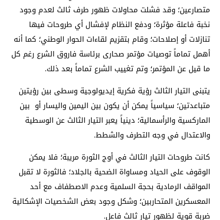
متصارعين؛ وقد فشلت محاولات ظهور طرف ثالث لعدم وجود
نخبة فاعلة مؤثرة؛ ودفع النظام لإفشال أي طروحات فيها
تنازلات أو إصلاحات؛ وقام بتقزيم لقاءات الحوار الوطني؛ كما أنه
أهمل تماماً توصيات مؤتمر صحارى برئاسة فاروق الشرع رغم كل
ما قيل عن المؤتمر؛ وتم تغييب الشرع تماماً بعد ذلك.
يتبنى التيار الثالث رؤية فكرية إيديولوجية وسطى بين رؤيتين
متباعدتين؛ سياسياً يمكن أن يكون بين اليمين واليسار أو بين
الماركسية والرأسمالية؛ دينياً يعبر التيار الثالث عن الوسطية
والاعتدال في وجه التطرف والشطط.
كانت طروحات التيار الثالث في أوج الثورة مريبة؛ فلا يمكن
الوقوف على الحياد ومساواة الضحية بالجلاد؛ فالثورة لا تقبل
المواقف الرمادية بحجة السلمية وعدم الاصطفاف مع أحد
المعسكرين المتحاربين؛ وشكل وجود بعض الشخصيات الإشكالية
ضربة قوية لظهور تيار ثالث فاعل.