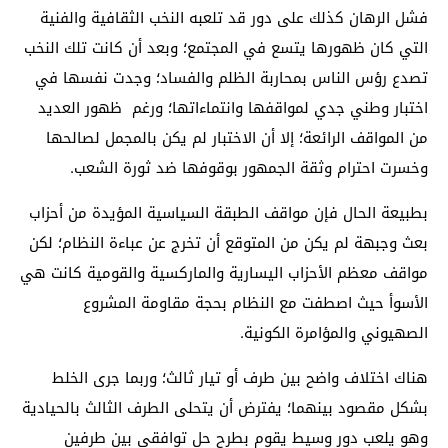
فشل الرهان كذلك على دور قد تلعبه النخب الثقافية والفنية
التي كان ظهورها يتسع في المجتمع؛ وبعد أن كانت تلك النخب
تصدع رؤس الناس بمحاربة الظلم والفساد؛ وجدت نفسها في
اختبار وطني جدي لمواقفها وانتماءاتها؛ ورغم ظهور العديد
من المواقف الرائعة؛ إلا أن الاختبار لم يكن بالمجمل لصالحها
وخسرت احترام وثقة الجمهور بوقوفها ضد ثورة الشعب.
بطبيعة الحال فإن مواقف الطبقة السياسية المؤيدة من أحزاب
بعث وجبهة لم يكن من المتوقع أن تخرج عن عباءة النظام؛ لكن
مواقف معظم الأحزاب اليسارية والماركسية والقومية كانت هي
الأسوأ حيث اصطفت مع النظام بحجة مقاومة المشروع
الصهيوني والمؤامرة الكونية.
هناك اختلاف واضح بين طرف أو تيار ثالث؛ وربما جرى الخلط
بشكل مقصود بينهما؛ يفترض أن يتحلى الطرف الثالث بالحيادية
وهو يلعب دور وسيط يقوم بطرح حل توافقي بين طرفين