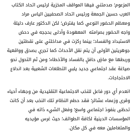
المزعوم؛ صدمتني فيها المواقف المخزية لرئيس اتحاد الكتاب
العرب حسين الجمعة ورئيس اتحاد الصحفيين الياس مراد
ومعظم الحضور النوعي كما يفترض؛ لكن الدكتور عارف دليلة
واجه الحضور بصرامته المعهودة وأدلى بحججه في دحض
الاستبداد والفساد؛ بينما ركزت في مداخلتي على نقطتين
جوهريتين الأولى أن يتم نقل الأحداث كما تجري بصدق وواقعية
وربطها مع ماضٍ حافلٍ بالفساد والأخطاء؛ ومن ثم التحول نحو
صياغة عقد اجتماعي جديد يلبي التطلعات الشعبية بعد اندلاع
الاحتجاجات.
انعدم أي دور فاعل للنخب الاجتماعية التقليدية من وجهاء أحياء
وقرى وزعماء عشائر؛ فقد حطم النظام تلك النخب بعد أن كانت
تحظى بنفوذ اجتماعي واسع؛ وفعل الشيء ذاته في
المؤسسات الدينية لكافة الطوائف؛ حيث غرس مؤيديه
والمتعاملين معه في كل مكان.