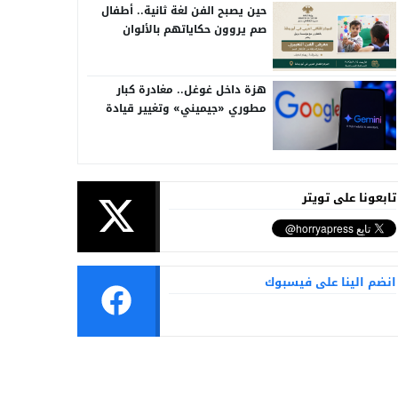
حين يصبح الفن لغة ثانية.. أطفال
صم يروون حكاياتهم بالألوان
هزة داخل غوغل.. مغادرة كبار
مطوري «جيميني» وتغيير قيادة
الذكاء الاصطناعي
تابعونا على تويتر
انضم الينا على فيسبوك