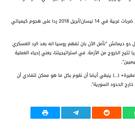
وتدعو فرنسا إلى إحياء العملية السياسية في سوريا بعد ضربات غربية في 14 نيسان/أبريل 2018 ردا على هجوم كيميائي
سبوعية جورنال دو ديمانش “نأمل الآن بان تفهم روسيا انه بعد الرد العسكري
تتيح الخروج من الأزمة. في استراتيجيتنا، يعني إحياء العملية
ميين”.
غيرة+ (…) ينبغي أيضا أن نقوم بكل ما هو ممكن لتفادي أن
خارج الحدود السورية”.