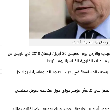
نسي، جان إيف لودريان ـ أرشيف
يجتمع ممثلون لفرنسا والولايات المتحدة وبريطانيا والسعودية والأردن يوم الخميس 26 أبريل/ نيسان 2018 في باريس من
ا أعلنت الخارجية الفرنسية يوم الأربعاء.
بهدف المساهمة في إحياء الجهود الدبلوماسية لإيجاد حل
ءه عصرا على هامش مؤتمر دولي حول مكافحة تمويل تنظيمي
ا أن وزير الخارجية الجديد مايك بومبيو الذي اختاره دونالد