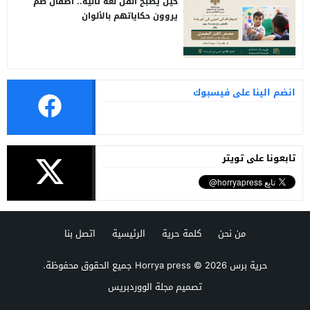
حين يصبح الفن لغة ثانية.. أطفال صم
يروون حكاياتهم بالألوان
انضم الينا على فيسبوك
تابعونا على تويتر
من نحن
كلمة حرية
الرئيسية
اتصل بنا
حرية برس Horrya press
© 2026 جميع الحقوق محفوظة.
تصميم
مجلة الووردبريس