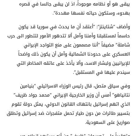
يبقى هو أو نظامه موجوداً، اذ لن يبقى جالسا في قصره
بهدوء، وستكون حياته نفسها مهددة”.
وأضاف “شتاينتز”: “أعتقد أن ما يحدث في سوريا قد يكون
حاسماً لمستقبلنا وأمننا وآمل ألا تتدهور الأمور لتتطور الى حرب
شاملة” مضيفاً “أننا مصممون على منع التواجد الإيراني
العسكري على حدودنا الشمالية وآمل أن يكون ذلك واضحاً
للإيرانيين ولبشار الاسد، وألا يأخذ على عاتقه المخاطر التي
سيندم عليها في المستقبل”.
وفي سياق متصل، قال رئيس الوزراء الاسرائيلي “بنيامين
نتانياهو” أمس أن وزير الخارجية الإيراني “محمد جواد ظريف”
الذي اتهم إسرائيل بانتهاك القانون الدولي، يمثل دولة تقوم
بتسيير طائرات من دون طيار تحمل متفجرات ضد إسرائيل وتطلق
صواريخ على السعودية.
وتعقيباً على تصريحات “ظريف” من أنه يستبعد اندلاع حرب