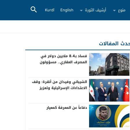
منوع
أرشيف الثورة
English
Kurdî
دث المقالات
فساد بـ8.4 ملايين دولار في
المصرف العقاري.. مسؤولون
سابقون أمام القضاء
الشيباني وفيدان من أنقرة: وقف
الاعتداءات الإسرائيلية وتعزيز
التعاون بين سوريا وتركيا
دفاعاً عن المعرفة كمعيار