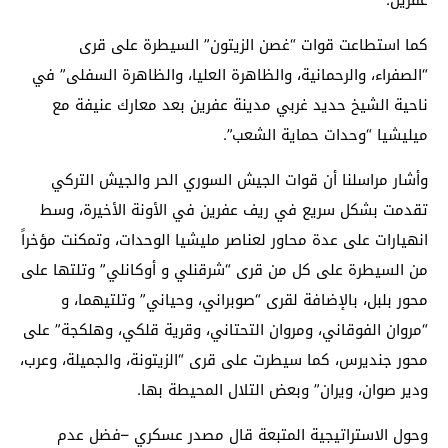
كما استطاعت قوات “غصن الزيتون” السيطرة على قرى
“الصفراء، والرحمانية، والظاهرة العليا، والظاهرة السفلى” في
ناحية الشيخ حديد غربي مدينة عفرين بعد معارك عنيفة مع
ميليشيا “وحدات حماية الشعب”.
وأشار مراسلنا أن قوات الجيش السوري الحر والجيش التركي
تقدمت بشكل سريع في ريف عفرين في الأونة الأخيرة، وسط
انهيارات على عدة محاور لعناصر مليشيا الوحدات، وتمكنت مؤخراً
من السيطرة على كل من قرى “شرقنلي و أوكانلي” وتلتها على
محور بلبل، بالإضافة لقرى “صوبراني، وحياني” وتلتيهما، و
“مروان الفوقاني، ومروان التحتاني، وقرية قلكي، وهلكجة” على
محور جنديرس، كما سيطرت على قرى “الزيتونة، والجميلة، وعرب،
و
دير صوان،
ويران” وبعض التلال المحيطة بها.
وحول الاستراتيجية المتبعة قال مصدر عسكري –فضل عدم