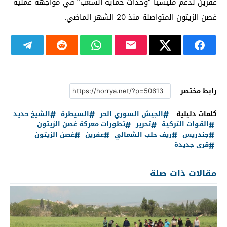
عفرين لدعم مليشيا “وحدات حماية الشعب” في مواجهة عملية
غصن الزيتون المتواصلة منذ 20 الشهر الماضي.
رابط مختصر
كلمات دليلية
الجيش السوري الحر
السيطرة
الشيخ حديد
القوات التركية
تحرير
تطورات معركة غصن الزيتون
جندريس
ريف حلب الشمالي
عفرين
غصن الزيتون
قرى جديدة
مقالات ذات صلة