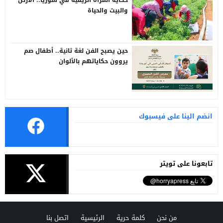
والبيت والحياة
حين يصبح الفن لغة ثانية.. أطفال صم
يروون حكاياتهم بالألوان
انضم الينا على فيسبوك
تابعونا على تويتر
من نحن
كلمة حرية
الرئيسية
اتصل بنا