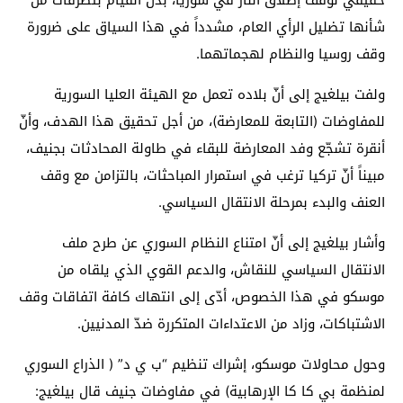
شأنها تضليل الرأي العام، مشدداً في هذا السياق على ضرورة
وقف روسيا والنظام لهجماتهما.
ولفت بيلغيج إلى أنّ بلاده تعمل مع الهيئة العليا السورية
للمفاوضات (التابعة للمعارضة)، من أجل تحقيق هذا الهدف، وأنّ
أنقرة تشجّع وفد المعارضة للبقاء في طاولة المحادثات بجنيف،
مبيناً أنّ تركيا ترغب في استمرار المباحثات، بالتزامن مع وقف
العنف والبدء بمرحلة الانتقال السياسي.
وأشار بيلغيج إلى أنّ امتناع النظام السوري عن طرح ملف
الانتقال السياسي للنقاش، والدعم القوي الذي يلقاه من
موسكو في هذا الخصوص، أدّى إلى انتهاك كافة اتفاقات وقف
الاشتباكات، وزاد من الاعتداءات المتكررة ضدّ المدنيين.
وحول محاولات موسكو، إشراك تنظيم “ب ي د” ( الذراع السوري
لمنظمة بي كا كا الإرهابية) في مفاوضات جنيف قال بيلغيج: