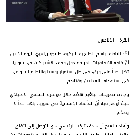
أنقرة – الأناضول
أكّد الناطق باسم الخارجية التركية، طانجو بيلغيج، اليوم الاثنين
أنّ كافة الاتفاقيات المبرمة حول وقف الاشتباكات في سوريا،
تظل حبراً على ورق، في ظل استمرار روسيا والنظام السوري،
في استهداف المدنيين وقتلهم.
وجاءت تصريحات بيلغيج هذه، خلال مؤتمره الصحفي الاعتيادي،
حيث أوضح فيه أنّ المأساة الإنسانية في سوريا، بلغت حداً لا
يُصدّق.
وأفاد بيلغيج أنّ هدف تركيا الرئيسي هو التوصل إلى اتفاق
حقيقي لوقف إطلاق النار في سوريا، بدل القيام بتصرفات من