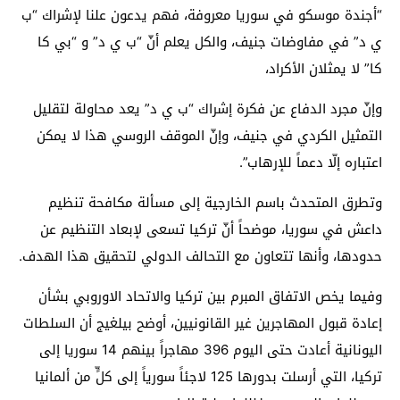
“أجندة موسكو في سوريا معروفة، فهم يدعون علنا لإشراك “ب
ي د” في مفاوضات جنيف، والكل يعلم أنّ “ب ي د” و “بي كا
كا” لا يمثلان الأكراد،
وإنّ مجرد الدفاع عن فكرة إشراك “ب ي د” يعد محاولة لتقليل
التمثيل الكردي في جنيف، وإنّ الموقف الروسي هذا لا يمكن
اعتباره إلّا دعماً للإرهاب”.
وتطرق المتحدث باسم الخارجية إلى مسألة مكافحة تنظيم
داعش في سوريا، موضحاً أنّ تركيا تسعى لإبعاد التنظيم عن
حدودها، وأنها تتعاون مع التحالف الدولي لتحقيق هذا الهدف.
وفيما يخص الاتفاق المبرم بين تركيا والاتحاد الاوروبي بشأن
إعادة قبول المهاجرين غير القانونيين، أوضح بيلغيج أن السلطات
اليونانية أعادت حتى اليوم 396 مهاجراً بينهم 14 سوريا إلى
تركيا، التي أرسلت بدورها 125 لاجئاً سورياً إلى كلٍّ من ألمانيا