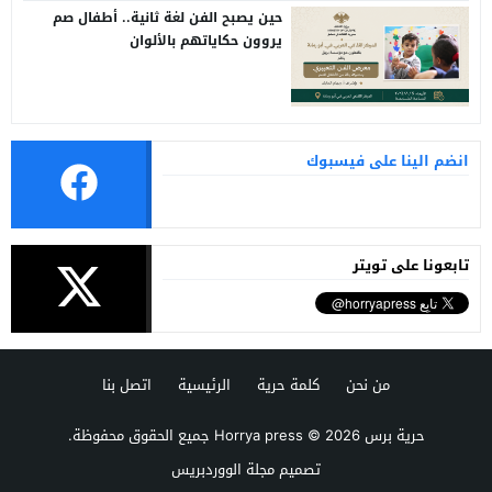
حين يصبح الفن لغة ثانية.. أطفال صم
يروون حكاياتهم بالألوان
انضم الينا على فيسبوك
تابعونا على تويتر
من نحن
كلمة حرية
الرئيسية
اتصل بنا
حرية برس Horrya press
© 2026 جميع الحقوق محفوظة.
تصميم
مجلة الووردبريس