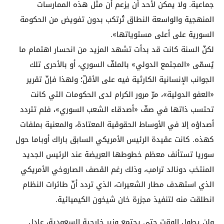
جماعية. ولا يمكن لأحد أن يزعم أن مثل هذه الممارسات
المنهجية والواسعة النطاق تُرتكب بدون تفويض من الحكومة
السورية على أعلى مستوياتها».
لكنّ السنة كانت قد بدأت تشهد المزيد من انحسار اهتمام ما
يُسمّى «المجتمع الدولي» بالملفّ السوري، أو بالأحرى تلك
الجوانب الإنسانية الكارثية فيه على الأقلّ؛ ولهذا فإنّ تقرير
«العفو الدولية»، مرّ مرور الكرام لدى الحكومات التي كانت
تحتسب ذاتها في صفّ «أصدقاء الشعب السوري»، فلم تتردد
أصداؤه إلا في الأوساط الحقوقية المعتادة، والمعنية بملفات
كهذه. كانت عقيدة الرئيس الأمريكي السابق باراك أوباما حول
سوريا تستأنف معظم خطوطها العريضة عند الرئيس الجديد
المنتخب دونالد ترامب، وذلك رغم القصف الصاروخي الأمريكي
الذي استهدف مطار الشعيرات، الذي تردد أنّ طائرات النظام
انطلقت منه لتنفيذ مجزرة خان شيخون الكيميائية.
ولن يطول الوقت حتى يجتمع وزير خارجية السعودية، عادل