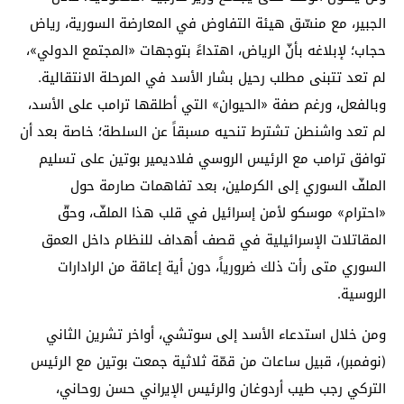
الجبير، مع منسّق هيئة التفاوض في المعارضة السورية، رياض
حجاب؛ لإبلاغه بأنّ الرياض، اهتداءً بتوجهات «المجتمع الدولي»،
لم تعد تتبنى مطلب رحيل بشار الأسد في المرحلة الانتقالية.
وبالفعل، ورغم صفة «الحيوان» التي أطلقها ترامب على الأسد،
لم تعد واشنطن تشترط تنحيه مسبقاً عن السلطة؛ خاصة بعد أن
توافق ترامب مع الرئيس الروسي فلاديمير بوتين على تسليم
الملفّ السوري إلى الكرملين، بعد تفاهمات صارمة حول
«احترام» موسكو لأمن إسرائيل في قلب هذا الملفّ، وحقّ
المقاتلات الإسرائيلية في قصف أهداف للنظام داخل العمق
السوري متى رأت ذلك ضرورياً، دون أية إعاقة من الرادارات
الروسية.
ومن خلال استدعاء الأسد إلى سوتشي، أواخر تشرين الثاني
(نوفمبر)، قبيل ساعات من قمّة ثلاثية جمعت بوتين مع الرئيس
التركي رجب طيب أردوغان والرئيس الإيراني حسن روحاني،