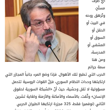
أيّ طرف
مسلّح،
وتُزهق روحه
في البيت أو
الحقل أو
السوق أو
المشفى أو
المدرسة،
ومن هنا
سمة جرائم
الحرب التي تطبع تلك الأهوال. فإذا وضع المرء جانباً المجازر التي
ارتكبتها وحدات النظام السوري، فإنّ القوات الروسية تتحمل
مسؤولية لا تقل وحشية، حيث أنّ «الشبكة السورية لحقوق
الإنسان» وثّقت، بالأسماء والأمكنة والأزمنة ولغاية تشرين
الثاني (نوفمبر) فقط، 325 مجزرة ارتكبها الطيران الحربي