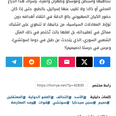
تتناهبها واشنطن وموسكو وطهران وأنقرة، بإشراك هذا الذراع
المحلي أو ذاك؛ ولا تغيب عنها إسرائيل، بالطبع، حتى إذا كان
حضور الكيان الصهيوني بالغ الدقة في انتقاء أهدافه دون
تورّط. المعادلات السياسية، من جانبها، لا تنطوي على اشتباك
مماثل في تعقيداته، بل لعلها باتت تُختصر في ذلك المثل
الشعبي السوري، الذي يتحدث عن طبل في دوما (سوتشي)،
وعرس في حرستا (حميميم)!
رابط مختصر
كلمات دليلية
الأسد
التحالف
العفو الدولية
المعتقلين
حميم
سجن صيدنايا
سوتشي
قوات
وفد المعارضة