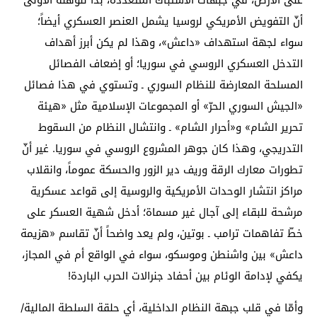
على الأرض، في جبهات الاشتباك المتعددة، بدا للوهلة الأولى
أنّ التفويض الأمريكي لروسيا يشمل العنصر العسكري أيضاً؛
سواء لجهة استهداف «داعش»، وهذا لم يكن أبرز أهداف
التدخل العسكري الروسي في سوريا؛ أو إضعاف الفصائل
المسلحة المعارضة للنظام السوري ـ وتستوي في هذا فصائل
«الجيش السوري الحرّ» أو المجموعات الإسلامية مثل «هيئة
تحرير الشام» و«أحرار الشام» ـ وانتشال النظام من السقوط
التدريجي، وهذا كان جوهر المشروع الروسي في سوريا. غير أنّ
تطورات معارك الرقة وريف دير الزور والحسكة عموماً، وانقلاب
مراكز انتشار الوحدات الأمريكية والروسية إلى قواعد عسكرية
مرشحة للبقاء إلى آجال غير مسماة؛ أدخل شهية العسكر على
خطّ تفاهمات ترامب ـ بوتين، ولم يعد واضحاً أنّ تقاسم «هزيمة
داعش» بين واشنطن وموسكو، سواء في الواقع أم في المجاز،
يكفي لإدامة الوئام بين أحفاد جنرالات الحرب الباردة!
وأمّا في قلب جبهة النظام الداخلية، أي حلقة السلطة المالية/