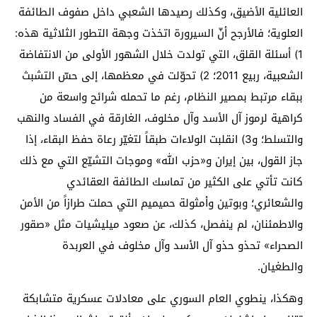
العائلية الأضيق، وكذلك رصيدها الشعبي داخل صفوف الطائفة
العلوية؛ فالأرجح أنّ السيرورة اتخذت وجهة التطور الثلاثية هذه:
1) أسئلة القلق، التي تولدت خلال الشهور الأولى من الانتفاضة
الشعبية، ربيع 2011؛ 2) تحوّلت في معظمها، إلى حسّ التشبث
ببقاء مرتبط بمصير النظام، رغم ما تحمله شرائح واسعة من
كراهية لرموز آل الأسد وآل مخلوف، الغارقة في الفساد والنهب
والتسلط؛ و3) انقلبت الولاءات طبقاً لتغيّر رعاة حفظ البقاء، إذا
جاز القول، بين إيران و«حزب الله» وموجات التشيّع التي مع ذلك
كانت تأتي على الكثير من تماسك الطائفة العقائدي
والشعائري؛ وبوتين وأمثولة حميميم التي حملت طرازاً من الأمن
والاطمئنان، لم ينفصل، كذلك، عن صعود ميليشيات مثل «صقور
الصحراء» تحذو حذو آل الأسد وآل مخلوف في العربدة
والطغيان.
وهكذا، ينطوي العام السوري على معادلات عسكرية متشابكة