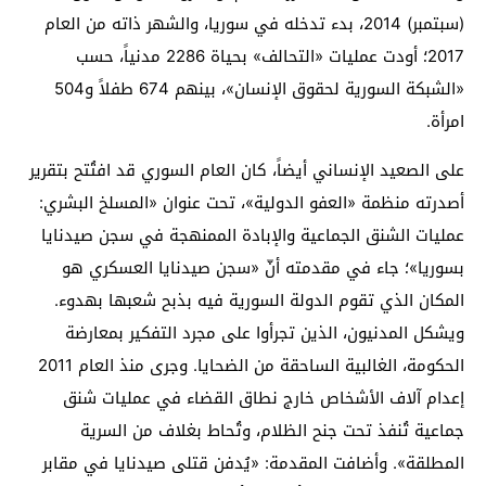
(سبتمبر) 2014، بدء تدخله في سوريا، والشهر ذاته من العام
2017؛ أودت عمليات «التحالف» بحياة 2286 مدنياً، حسب
«الشبكة السورية لحقوق الإنسان»، بينهم 674 طفلاً و504
امرأة.
على الصعيد الإنساني أيضاً، كان العام السوري قد افتُتح بتقرير
أصدرته منظمة «العفو الدولية»، تحت عنوان «المسلخ البشري:
عمليات الشنق الجماعية والإبادة الممنهجة في سجن صيدنايا
بسوريا»؛ جاء في مقدمته أنّ «سجن صيدنايا العسكري هو
المكان الذي تقوم الدولة السورية فيه بذبح شعبها بهدوء.
ويشكل المدنيون، الذين تجرأوا على مجرد التفكير بمعارضة
الحكومة، الغالبية الساحقة من الضحايا. وجرى منذ العام 2011
إعدام آلاف الأشخاص خارج نطاق القضاء في عمليات شنق
جماعية تُنفذ تحت جنح الظلام، وتُحاط بغلاف من السرية
المطلقة». وأضافت المقدمة: «يُدفن قتلى صيدنايا في مقابر