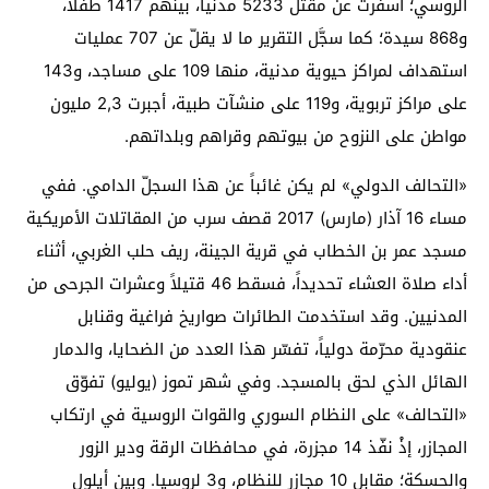
الروسي؛ أسفرت عن مقتل 5233 مدنياً، بينهم 1417 طفلاً،
و868 سيدة؛ كما سجَّل التقرير ما لا يقلّ عن 707 عمليات
استهداف لمراكز حيوية مدنية، منها 109 على مساجد، و143
على مراكز تربوية، و119 على منشآت طبية، أجبرت 2,3 مليون
مواطن على النزوح من بيوتهم وقراهم وبلداتهم.
«التحالف الدولي» لم يكن غائباً عن هذا السجلّ الدامي. ففي
مساء 16 آذار (مارس) 2017 قصف سرب من المقاتلات الأمريكية
مسجد عمر بن الخطاب في قرية الجينة، ريف حلب الغربي، أثناء
أداء صلاة العشاء تحديداً، فسقط 46 قتيلاً وعشرات الجرحى من
المدنيين. وقد استخدمت الطائرات صواريخ فراغية وقنابل
عنقودية محرّمة دولياً، تفسّر هذا العدد من الضحايا، والدمار
الهائل الذي لحق بالمسجد. وفي شهر تموز (يوليو) تفوّق
«التحالف» على النظام السوري والقوات الروسية في ارتكاب
المجازر، إذْ نفّذ 14 مجزرة، في محافظات الرقة ودير الزور
والحسكة؛ مقابل 10 مجازر للنظام، و3 لروسيا. وبين أيلول