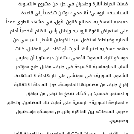
ضمنت انخراط أنقرة وطهران في جزء من مشروع «التسوية
السياسية» الروسي؛ ثمّ مجيء بوتين شخصياً إلى قاعدة
حميميم العسكرية، مطالع كانون الأول، في مشهد انطوى عمداً
على استعراض القوة الروسية وإذلال رأس النظام شخصياً أمام
أنصاره وضباطه؛ استكمل سيد الكرملين الشطر السياسي من
مهمة عسكرية اعتبر أنها أُنجزت، أو تكاد. في المقابل، كانت
موسكو تترك للمبعوث الأممي ستافان ديمستورا أن يمارس
ألعاب الدبلوماسية الكسيحة في جنيف، مقابل طبخ «مؤتمر
الشعوب السورية» في سوتشي على نار هادئة لا تستهدف
إفراغ جنيف من مضامينها الملموسة، حول المرحلة الانتقالية
والدستور، فحسب؛ بل كذلك تفخخ ما تبقى من توافق
«المعارضة السورية» الرسمية على ثوابت تلك المضامين، وتطلق
«حروب المنصات» بين القاهرة والرياض وموسكو وإسطنبول
وحميميم…