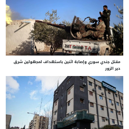
مقتل جندي سوري وإصابة اثنين باستهداف لمجهولين شرق
دير الزور