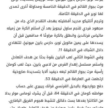
مرت بجوار القائم في الدقيقة الخامسة ومحاولة أخرى تصدى
لها نوير في الدقيقة الثامنة.
وترجم أتلتيكو مدريد أفضليته بهدف التقدم الذي جاء من
مجهود فردي للنجم ساول نيجويز بعد أن استلم الكرة من زميله
ماتياس فرنانديز، وانطلق بالكرة مراوغًا 4 مدافعين قبل أن
يسددها على يمين مانويل نوير، حارس بايرن ميونيخ، لتتهادي
داخل الشباك في الدقيقة 11.
وفي الشوط الثاني لعب البايرن بقوة بحثا عن هدف التعادل
واستمر مسلسل إهدار الفرص من لاعبي بايرن، حيث لعب كومان
رأسية مرت بجوار القائم تبعه ديفيد ألابا بتسديدة صاروخية
ارتطمت في العارضة في الدقيقة 53.
دفع جوارديولا بالبديل الفرنسي فرانك ريبيري على حساب
مواطنه كومان في الدقيقة 64، قبل أن يشرك توماس مولر بدلا
من الكانترا بعدها بست دقائق لتشيط هجوم الفريق البافاري.
واستمر بحث فريق بايرن ميونيخ عن هدف التعادل طويلا، حتى