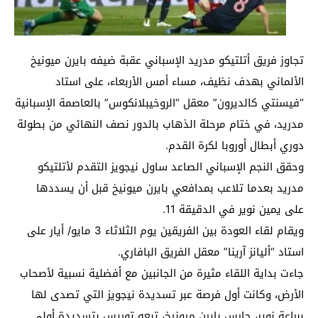
تجاوز فريق أتلتيكو مدريد الإسباني عقبة ضيفه بايرن ميونيخ
الألماني بهدف نظيف، مساء أمس الأربعاء، على استاد
“فيسنتي كالديرون” معقل “الروخيبلانكوس” بالعاصمة الإسبانية
مدريد، في ختام مرحلة الذهاب بالدور نصف النهائي من بطولة
دوري أبطال أوروبا لكرة القدم.
وحقق النجم الإسباني الصاعد ساول نيجويز التقدم لأتلتيكو
مدريد بعدما تلاعب بمدافعي بايرن ميونيخ قبل أن يسددها
على يمين نوير في الدقيقة 11.
ويقام لقاء العودة بين الفريقين يوم الثلاثاء 3 مايو/ أيار على
استاد “أليانز آرينا” معقل الفريق البافاري.
جاءت بداية اللقاء مثيرة من الجانبين مع أفضلية نسبية لأصحاب
الأرض، وكانت أول فرصة عبر تسديدة نيجويز التي تصدى لها
ببراعة نوير، حارس بايرن ميونيخ، تبعه توريس بتسديدة أولى