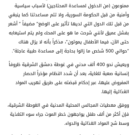
ممنوعون (من الدخول لمساعدة المحتاجين) لأسباب سياسية
وأمنية من قبل الحكومة السورية، ولا تتم مساعدتنا كما ينبغي
من قبل تلك الدول التي لديها تأثير على الوضع” مضيفاً ” أشعر
بفشل عميق لأنني شرحت ما هو على المحك ولم يتم استيعابه
حتى الآن، فيما الأطفال يموتون”، مذكراً بأنه لا يزال هناك
“حوالي 500 شخص ما زالوا بحاجة إلى مساعدة طبية عاجلة”.
ويعيش نحو 400 ألف مدني في غوطة دمشق الشرقية ظروفاً
إنسانية صعبة للغاية، بعد أن شدد النظام مؤخراً الحصار
المفروض عليها، عبر إحكام قبضته على طريق تهريب المواد
الغذائية إليها.
ووفق معطيات المجالس المحلية المدنية في الغوطة الشرقية،
فإن أكثر من ألف طفل يواجهون خطر الموت جراء سوء التغذية
وسط شح المواد الغذائية والدواء.