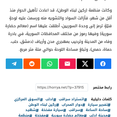
وكانت منظمة (ركين لبناء الوطن)، قد اعادت تأهيل الدوار منذ
أقل من شهر، فأزالت السواد والتشويه منه ورسمت عليه لوحةٍ
فنيّةٍ ترمز إلى وحدة السوريين، أطلقت عليها اسم (معالم حضارة
سورية) وفيها رموز من مختلف المحافظات السورية، في بادرة
وفاء من المدينة وترحيب بمهجري مدن وأرياف (دمشق، حلب،
حماة، حمص)، وتبلغ مساحة اللوحة حوالي مئة متر مربع.
رابط مختصر
كلمات دليلية
اتستراد سراقب
ادلب
السوق المركزي
تفجير سيارة
دوار المحراب
ركين لبناء الوطن
ساحة الساعة
سراقب
سيارة مفخخة
شهيد
مدينة ادلب
معالم حضارة سورية
مفخخة
منظمة