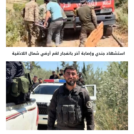
استشهاد جندي وإصابة آخر بانفجار لغم أرضي شمال اللاذقية