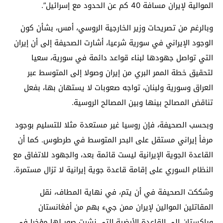
الموالية لإيران مسافة 40 كم عن الحدود مع إسرائيل”.
وبالرغم من تصريحات وزير الخارجية الروسي، أمس، بشأن كون
الوجود الإيراني في سورية شرعيا، أشارت الصحيفة إلى أن إيران
التي تواصل جهودها لبناء قواعد دائمة في سورية، سعيا
لتحقيق خطة الممر البري من إيران وصولا إلى المتوسط عبر
العراق وسورية ولبنان، تواجه صعوبات لا يستهان بها، بفعل
تناقض المصالح بينها وبين المصالح الروسية.
وبحسب الصحيفة، فإن روسيا غير مستعدة مثلا للتسليم بوجود
مرفأ إيراني مستقل على البحر المتوسط في طرطوس. كما أن
القاعدة الجوية الإيرانية ليست قائمة بعد، والجهود للاتفاق مع
النظام السوري على إقامة قاعدة جوية إيرانية لا تزال مستمرة.
وشككت الصحيفة في أن يتم، في نهاية المطاف، نقل
المقاتلين الموالين لإيران ممن جيء بهم من أفغانستان
وباكستان إلى القاعدة الأرضية التي نشرت صور لها مؤخرا في