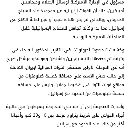
مسؤول في الإدارة الأميركية لوسائل الإعلام وصحافيين
أميركيين، ذلك أن القوات الإيرانية غير موجودة عند السياج
الحدودي، وبالتالي لم يكن هناك سبب أو مبرر لحالة الهلع في
إسرائيل، مما بدا وكأنه تجاهل للمصالح الإسرائيلية خلال
المباحثات الأميركية الروسية.
وكشفت “يديعوت أحرونوت”، في التقرير المذكور، أنه جاء في
وثيقة تم وضعها بالتنسيق بين واشنطن وموسكو وبشكل صريح
أنه في المرحلة الأولى ستنتشر القوات الموالية لإيران، العاملة
إلى جانب جيش الأسد، على مسافة خمسة كيلومترات من
مواقع قوات الثوار في هضبة الجولان، وليس على مسافة
خمسة كيلومترات من الحدود مع إسرائيل.
وأشارت الصحيفة إلى أن مقاتلي المعارضة يسيطرون في غالبية
أجزاء الجولان على شريط يتراوح عرضه بين 10 و20 كم، وأحيانا
أكثر من ذلك، عند الحدود مع إسرائيل.