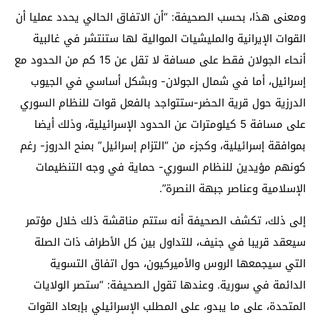
ومعنى هذا، بحسب الصحيفة: “أن الاتفاق الحالي يحدد عمليا أن
القوات الإيرانية والمليشيات الموالية لها ستنتشر في غالبية
أنحاء الجولان فقط على مسافة لا تقل عن 15 كم من الحدود مع
إسرائيل، أما في شمال الجولان- وبشكل أساسي في الجيوب
الدرزية حول قرية الحضر-ستتواجد بالفعل قوات للنظام السوري
على مسافة 5 كيلومترات عن الحدود الإسرائيلية، وذلك أيضا
بموافقة إسرائيلية، وكجزء من “التزام إسرائيل” بمنح الدروز- رغم
كونهم مؤيدين للنظام السوري- حماية في وجه التنظيمات
الإسلامية وعناصر جبهة النصرة”.
إلى ذلك، تكشف الصحيفة أنه ستتم مناقشة ذلك خلال مؤتمر
سيعقد قريبا في جنيف، للتداول بين كل الأطراف ذات الصلة
التي سيجمعها الروس والأميركيون، حول اتفاق التسوية
الدائمة في سورية. وعندها تقول الصحيفة: “ستصر الولايات
المتحدة، على ما يبدو، على المطلب الإسرائيلي بإبعاد القوات