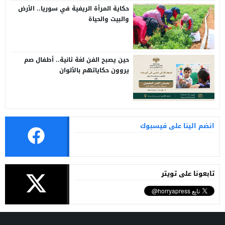
حكاية المرأة الريفية في سوريا.. الأرض
والبيت والحياة
حين يصبح الفن لغة ثانية.. أطفال صم
يروون حكاياتهم بالألوان
انضم الينا على فيسبوك
تابعونا على تويتر