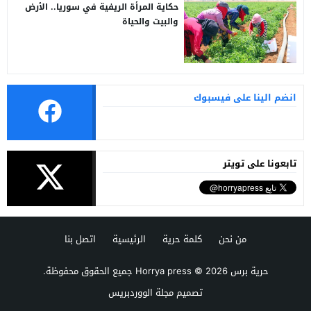
حكاية المرأة الريفية في سوريا.. الأرض
والبيت والحياة
انضم الينا على فيسبوك
تابعونا على تويتر
من نحن
كلمة حرية
الرئيسية
اتصل بنا
حرية برس Horrya press
© 2026 جميع الحقوق محفوظة.
تصميم
مجلة الووردبريس