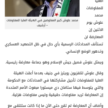
العليا
للمفاوضات
محمد
محمد علوش كبير المفاوضين في الهيئة العليا للمفاوضات
علوش يوم
– أرشيف
الاثنين إن
المعارضة لن
تستأنف المحادثات الرسمية بأي حال في ظل التصعيد العسكري
وتدهور الوضع الإنساني.
ويمثل علوش فصيل جيش الإسلام وهو جماعة معارضة رئيسية.
وقال علوش لتلفزيون رويترز في جنيف بعدما أعلنت الهيئة
العليا للمفاوضات تأجيل مشاركتها في المحادثات مع الحكومة
والتي يتوسط فيها ستافان دي ميستورا مبعوث الأمم المتحدة
إن المعارضة تريد مفاوضات حقيقية وليس مفاوضات هزلية.
وأضاف أن المعارضة لم تقرر حتى الآن ما إذا كانت ستلتقي مع