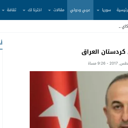
رئيسية
سوريا
عربي ودولي
مقالات
اخترنا لك
ثقافة
كاياتهم ب _
أح
كردستان العراق