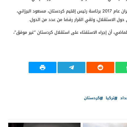
وأعلنت أحزاب كردستانية في اجتماع عقد في 7 يونيو/حزيران عام 2017 برئاسة رئيس إقليم كردستان، مسعود البرزاني،
الماضي، أن إجراء الاستفتاء على استقلال كردستان “غير موفق”،
داد
تركيا
كردستان