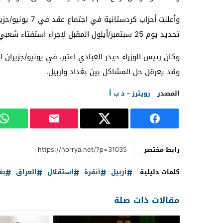
تحديد يوم 25 سبتمبر/أيلول المقبل لإجراء استفتاء شعبي حول الاستقلال، ولقي القرار رفضا من عدد من الدول.
وكان رئيس الوزراء حيدر العبادي اعتبر، في يونيو/جزيران 
وقد يعرقل حل المشاكل بين بغداد وأربيل.
المصدر
رويترز - د ب أ
رابط مختصر
كلمات دليلية
أربيل
أنقرة
استقلال
العراق
بغ
مقالات ذات صلة