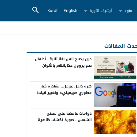
منوع
أرشيف الثورة
English
Kurdî
دث المقالات
حين يصبح الفن لغة ثانية.. أطفال
صم يروون حكاياتهم بالألوان
هزة داخل غوغل.. مغادرة كبار
مطوري «جيميني» وتغيير قيادة
الذكاء الاصطناعي
دوامات غامضة على سطح
الشمس.. صورة تكشف ظاهرة
تُرصد للمرة الأولى