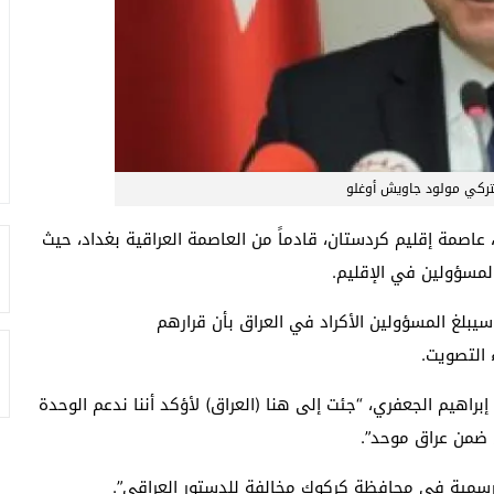
التركي مولود جاويش أوغلو
 عاصمة إقليم كردستان، قادماً من العاصمة العراقية بغداد، حيث
المسؤولين في الإقليم.
يبلغ المسؤولين الأكراد في العراق بأن قرارهم
 التصويت.
اهيم الجعفري، “جئت إلى هنا (العراق) لأؤكد أننا ندعم الوحدة
ن ضمن عراق موحد”.
الرسمية في محافظة كركوك مخالفة للدستور العراقي”.