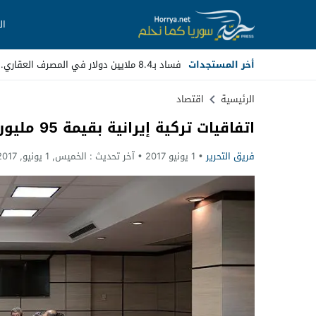
ال
أخر المستجدات
فساد بـ8.4 ملايين دولار في المصرف العقاري.. مسؤولون سابقون أمام ا _
Stop
الرئيسية
اقتصاد
اتفاقيات تركية إيرانية بقيمة 95 مليون دولار
Previous
فريق التحرير
1 يونيو 2017
آخر تحديث :
الخميس, 1 يونيو, 2017 - 1:03 صباحًا
Next