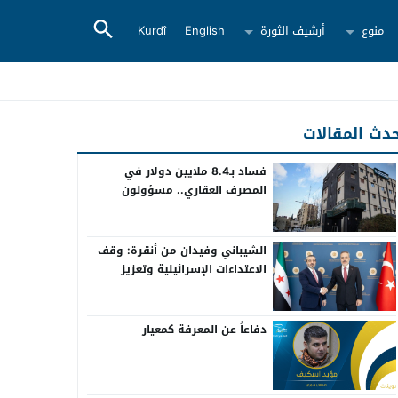
منوع
أرشيف الثورة
English
Kurdî
دث المقالات
فساد بـ8.4 ملايين دولار في
المصرف العقاري.. مسؤولون
سابقون أمام القضاء
الشيباني وفيدان من أنقرة: وقف
الاعتداءات الإسرائيلية وتعزيز
التعاون بين سوريا وتركيا
دفاعاً عن المعرفة كمعيار