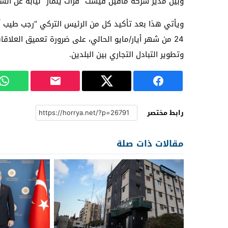
وبين مدير شركة مافين فيست “فرات يلماز” نيابة عن الشرك
ويأتي هذا بعد تأكيد كل من الرئيس التركي “رجب طيب أ
24 من شهر أيار/مايو الحالي، على ضرورة تعميق العلا
وتطوير التبادل التجاري بين البلدين.
رابط مختصر
مقالات ذات صلة