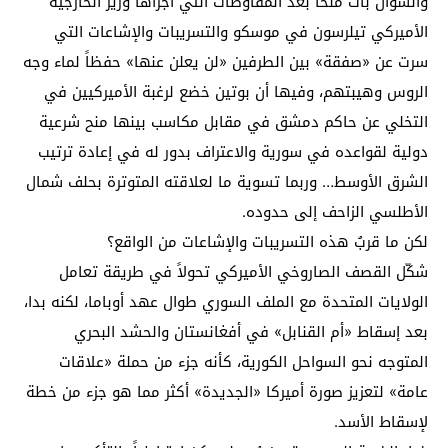
والسؤال بات ملحاً بعد المفاوضات التي أجراها وزير الخارجية
الأميركي تيلرسون في موسكو والتسريبات والإشاعات التي
سرت عن «صفقة» بين الطرفين «لن يعلن عنها» حفظاً لماء وجه
الروس وهيبتهم، وفيها أن بوتين خضع لرغبة الأميركيين في
التخلي عن حاكم دمشق في مقابل مكاسب بينها منح شرعية
دولية لقواعده في سورية والاعتراف بدور له في إعادة ترتيب
الشرق الأوسط… وربما تسوية ما لعلاقته المتوترة بحلف شمال
الأطلسي الزاحف إلى حدوده.
لكن ما قربُ هذه التسريبات والإشاعات من الواقع؟
شكّل القصف الصاروخي الأميركي تحولاً في طريقة تعامل
الولايات المتحدة مع الملف السوري طوال عهد أوباما، لكنه بدا،
بعد إسقاط «أم القنابل» في أفغانستان والحشد البحري
المتوجه نحو السواحل الكورية، كأنه جزء من حملة «علاقات
عامة» لتعزيز صورة أميركا «الجديدة» أكثر مما هو جزء من خطة
لإسقاط الأسد.