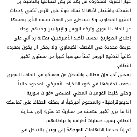
خيار الضربة المحدودة من بُعد لم يكن اعتباطياً بالتأكيد، بل
اعتمدته واشنطن لأنها لا تملك قوة على الأرض تكفي لإحداث
التغيير المطلوب، ولا تستطيع في الوقت نفسه النأي بنفسها
عن الملف السوري وتركه للروس والإيرانيين وحدهم. وجاء
إطلاق الصواريخ، بحسب تأكيد الأميركيين، بمثابة رد آني على
جريمة محددة هي القصف الكيماوي، ولا يمكن أن يكون بمفرده
كافياً لتدفيع الروس ثمناً سياسياً كبيراً من مستوى تغيير
النظام.
بمعنى آخر، فإن مطالب واشنطن من موسكو في الملف السوري
يصعب تحقيقها في ضوء الانخراط الأميركي المحدود حالياً.
وحتى خليط القوميات المحلي المسمى «قوات سورية
الديموقراطية» والمدعوم أميركياً، لا يمكنه الحفاظ على تماسكه
إذا ما جرى تغيير مهمته من محاربة «داعش» إلى محاربة
النظام، بسبب حسابات أطرافه وارتباطاتهم.
ثم إذا صدقنا الاتهامات الموجهة إلى بوتين بالتدخل في