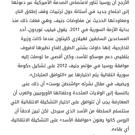
الأرجح أن روسيا تناور لامتصاص الصدمة الأميركية عبر دعوتها
إلى اجتماع جديد في آستانة حول ترتيبات وقف إطلاق النار،
ومعاودتها الحديث عن مفاوضات جنيف. وهي فعلت ذلك منذ
بداية الأزمة السورية في 2011. يقول فيليب غوردون، أحد
المساعدين السابقين لهيلاري كلينتون عندما كانت وزيرة
للخارجية، إنها حاولت بشتى الطرق إقناع نظيرها لافروف
بتقليص دعم موسكو للأسد، وكان أقصى ما توصلت إليه
موافقة روسيا في مؤتمر جنيف 2012 على تشكيل حكومة
سورية انتقالية يتم اختيارها عبر «التوافق المتبادل».
ويضيف في مقال نشرته «واشنطن بوست» أن ذلك عنى
بالنسبة إلى الولايات المتحدة وحلفائها الأوروبيين والعرب أن
المعارضة يجب أن تتوافق على اختيار التشكيلة الانتقالية التي
ستتسلم السلطة من الأسد الذي سيرحل. لكن تبين لاحقاً أن
الروس كانوا يعنون «موافقة الأسد» على التشكيلة الانتقالية،
أي بقاءه.