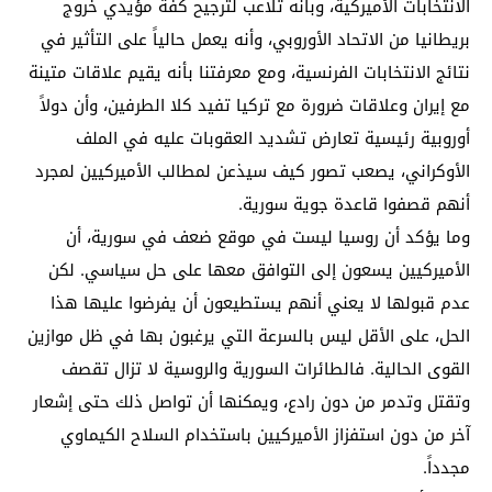
الانتخابات الأميركية، وبأنه تلاعب لترجيح كفة مؤيدي خروج
بريطانيا من الاتحاد الأوروبي، وأنه يعمل حالياً على التأثير في
نتائج الانتخابات الفرنسية، ومع معرفتنا بأنه يقيم علاقات متينة
مع إيران وعلاقات ضرورة مع تركيا تفيد كلا الطرفين، وأن دولاً
أوروبية رئيسية تعارض تشديد العقوبات عليه في الملف
الأوكراني، يصعب تصور كيف سيذعن لمطالب الأميركيين لمجرد
أنهم قصفوا قاعدة جوية سورية.
وما يؤكد أن روسيا ليست في موقع ضعف في سورية، أن
الأميركيين يسعون إلى التوافق معها على حل سياسي. لكن
عدم قبولها لا يعني أنهم يستطيعون أن يفرضوا عليها هذا
الحل، على الأقل ليس بالسرعة التي يرغبون بها في ظل موازين
القوى الحالية. فالطائرات السورية والروسية لا تزال تقصف
وتقتل وتدمر من دون رادع، ويمكنها أن تواصل ذلك حتى إشعار
آخر من دون استفزاز الأميركيين باستخدام السلاح الكيماوي
مجدداً.