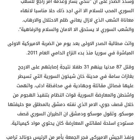
وشدد الصدر على ان “تنحي بشار وعدمه امر راجع للشعب
السوري المحب للسلام الا اني اجد ذلك حلا مناسبا لانهاء
معاناة الشعب الذي لازال يعاني ظلم الاحتلال والارهاب.
والشعب السوري لا يستحق الا الامان والسلام والرفاهية”.
واتت مطالبة الصدر الاولى بعد يوم من الضربة الاميركية الاولى
المباشرة في سوريا منذ بدء النزاع الدامي العام 2011.
وقتل 87 مدنيا بينهم 31 طفلا نتيجة إصابتهم على الارجح
بغازات سامة في مدينة خان شيخون السورية التي تسيطر
عليها فصائل مقاتلة وجهادية في محافظة ادلب. واتهمت
واشنطن والمعارضة السورية قوات النظام بتنفيذ الهجوم من
خلال قصف جوي، الامر الذي نفته دمشق بالمطلق مع حليفتها
موسكو. وتقول موسكو ودمشق ان الطيران السوري قصف
مستودع اسلحة لمقاتلي المعارضة كان يحتوي مواد كيميائية.
ونفذ الجيش الاميركي فجر الجمعة بأمر من الرئيس دونالد ترامب