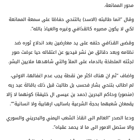
محور الممانعة.
وقال “انما طالبته (الاسد) بالتنحي حفاظا على سمعة الممانعة
لكي لا يكون مصيره كالقذافي وغيره والعياذ بالله”.
وقضى القذافي حتفه على يد معارضين بعد اندلاع ثوره ضد
نظامه وبعد دقائق من نشر فيديو عن اعتقاله حيا عرضت صور
لجثته الملطخة بالدماء على الملأ والتي شاهدها ملايين البشر.
واضاف “ثم ان هناك اكثر من نقطة يجب عدم اغفالها، الاولى،
لم اطالب بتنحي بشار فحسب بل طالبت قبل ذلك باقالة عبد ربه
(منصور) وحاكم البحرين (حمد بن عيسى ال خليفة) كونهما لا زالا
يقمعان شعبهما بحجة الشرعية باساليب ارهابية ولا انسانية””.
ودعا الصدر “العالم الى انقاذ الشعب اليمني والبحريني والسوري
والا ستصل الامور الى ما لا يحمد عقباه”.