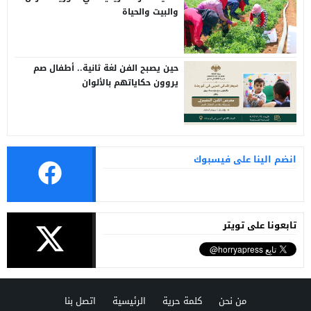
والبيت والحياة
حين يصبح الفن لغة ثانية.. أطفال صم
يروون حكاياتهم بالألوان
انضم الينا على فيسبوك
تابعونا على تويتر
من نحن
كلمة حرية
الرئيسية
اتصل بنا