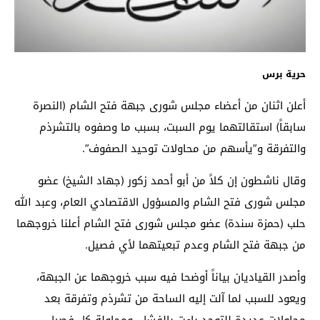
حرية برس
أعلن اثنان من أعضاء مجلس شورى جبهة فتح الشام (النصرة
سابقاً) استقالتهما يوم السبت، بسبب ما وصفوه بالتشرذم
والتفرقة و”يأسهم من محاولات توحيد الصفوف”.
وقال ناشطون إن كلاً من أبو أحمد زكور (جهاد الشيخ) عضو
مجلس شورى فتح الشام والمسؤول الاقتصادي العام، وعبد الله
حلب (حمزة سندة) عضو مجلس شورى فتح الشام أعلنا خروجهما
من جبهة فتح الشام وعدم تبعيتهما لأي فصيل.
وأصدر القياديان بياناً أوضحا فيه سبب خروجهما عن الجبهة،
ويعود للسبب لما آلت إليه الساحة من تشرذم وتفرقة بعد
محاولات عديدة للتوحد باءت بالفشل، ومحاولة كل فصيل