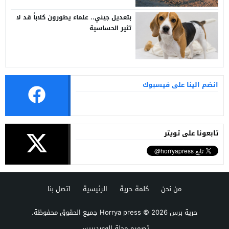
بتعديل جيني.. علماء يطورون كلاباً قد لا
تثير الحساسية
انضم الينا على فيسبوك
تابعونا على تويتر
من نحن
كلمة حرية
الرئيسية
اتصل بنا
حرية برس Horrya press
© 2026 جميع الحقوق محفوظة.
تصميم
مجلة الووردبريس